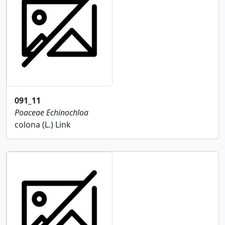
091_11
Poaceae
Echinochloa
colona (L.) Link