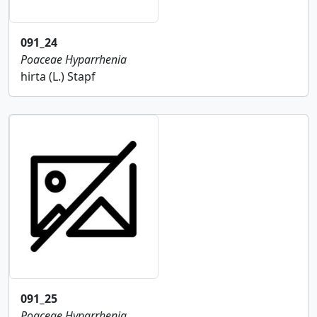
091_24
Poaceae
Hyparrhenia
hirta (L.) Stapf
091_25
Poaceae
Hyparrhenia