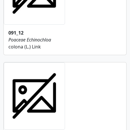
091_12
Poaceae
Echinochloa
colona (L.) Link