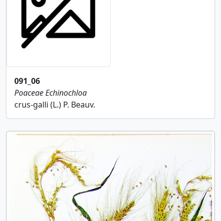
091_06
Poaceae
Echinochloa
crus-galli (L.) P. Beauv.