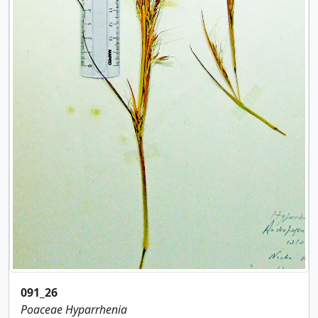
091_26
Poaceae
Hyparrhenia