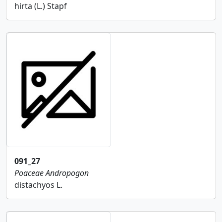
hirta (L.) Stapf
091_27
Poaceae
Andropogon
distachyos L.