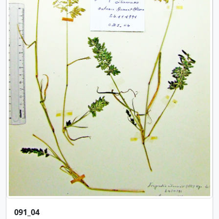
091_04