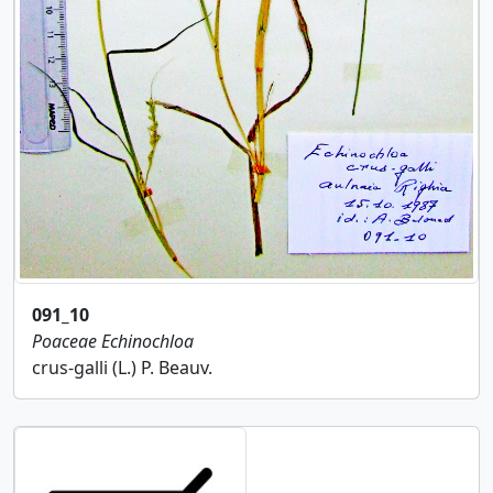
091_10
Poaceae
Echinochloa
crus-galli (L.) P. Beauv.