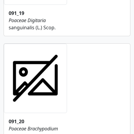
091_19
Poaceae
Digitaria
sanguinalis (L.) Scop.
091_20
Poaceae
Brachypodium