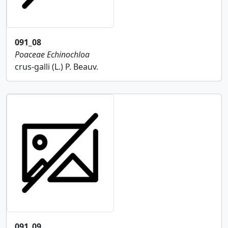
091_08
Poaceae
Echinochloa
crus-galli (L.) P. Beauv.
091_09