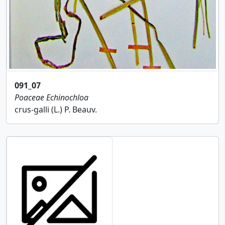
091_07
Poaceae
Echinochloa
crus-galli (L.) P. Beauv.