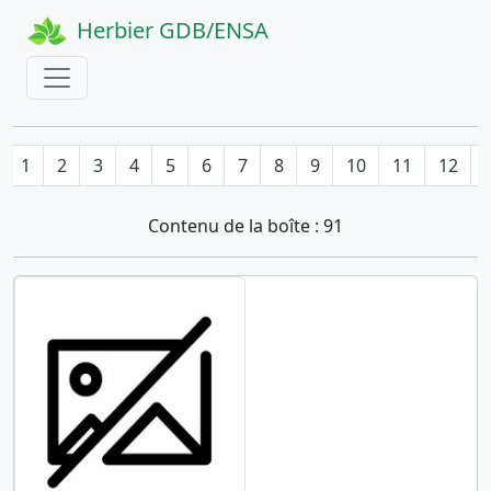
Herbier GDB/ENSA
1
2
3
4
5
6
7
8
9
10
11
12
Contenu de la boîte : 91