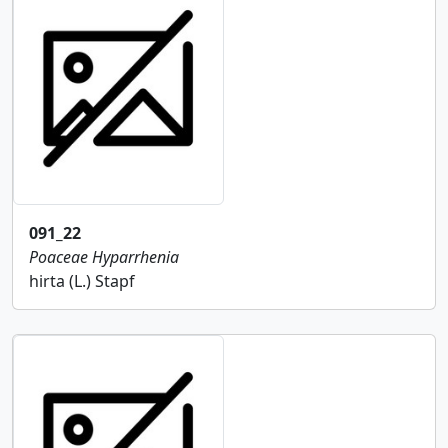
091_22
Poaceae
Hyparrhenia
hirta (L.) Stapf