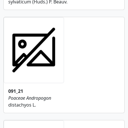
sylvaticum (Huds.) P. Beauv.
091_21
Poaceae
Andropogon
distachyos L.