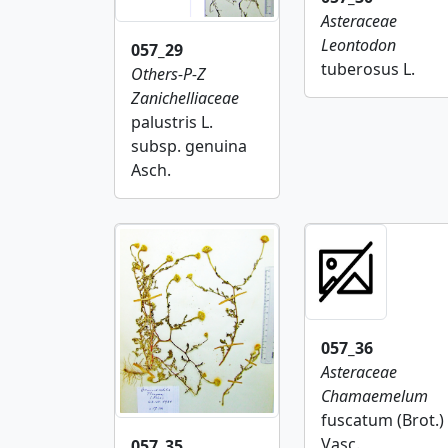
Asteraceae
Leontodon
057_29
tuberosus L.
Others-P-Z
Zanichelliaceae
palustris L.
subsp. genuina
Asch.
057_36
Asteraceae
Chamaemelum
fuscatum (Brot.)
Vasc.
057_35