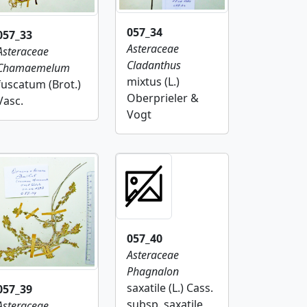
057_34
057_33
Asteraceae
Asteraceae
Cladanthus
Chamaemelum
mixtus (L.)
fuscatum (Brot.)
Oberprieler &
Vasc.
Vogt
057_40
Asteraceae
Phagnalon
saxatile (L.) Cass.
057_39
subsp. saxatile
Asteraceae