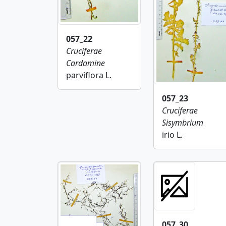
057_22
Cruciferae
Cardamine
parviflora L.
057_23
Cruciferae
Sisymbrium
irio L.
057_30