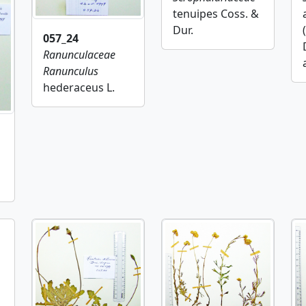
tenuipes Coss. &
Dur.
057_24
Ranunculaceae
Ranunculus
hederaceus L.