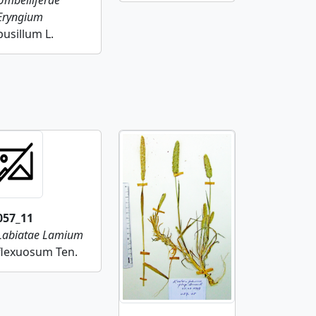
Umbelliferae
Eryngium
pusillum L.
057_11
Labiatae
Lamium
flexuosum Ten.