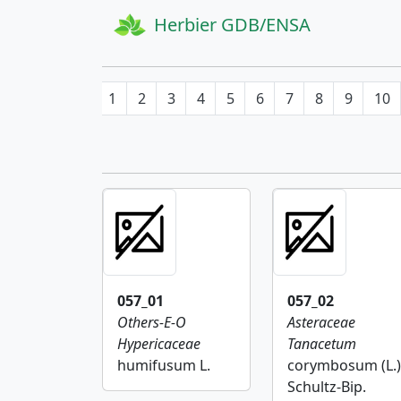
Herbier GDB/ENSA
1
2
3
4
5
6
7
8
9
10
057_01
057_02
Others-E-O
Asteraceae
Hypericaceae
Tanacetum
humifusum L.
corymbosum (L.)
Schultz-Bip.