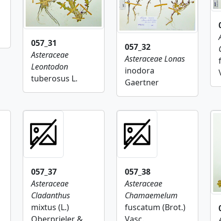
057_31
057_32
Asteraceae
Asteraceae
Lonas
Leontodon
inodora
tuberosus L.
Gaertner
057_37
057_38
Asteraceae
Asteraceae
Cladanthus
Chamaemelum
mixtus (L.)
fuscatum (Brot.)
Oberprieler &
Vasc.