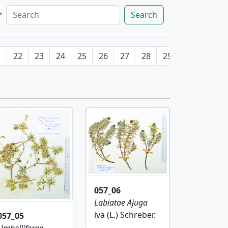
Search
1
22
23
24
25
26
27
28
29
30
31
057_06
Labiatae
Ajuga
iva (L.) Schreber.
057_05