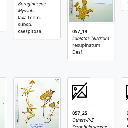
Boraginaceae
Myosotis
laxa Lehm.
subsp.
caespitosa
057_19
Labiatae
Teucrium
resupinatum
Desf.
057_25
Others-P-Z
Scrophulariaceae