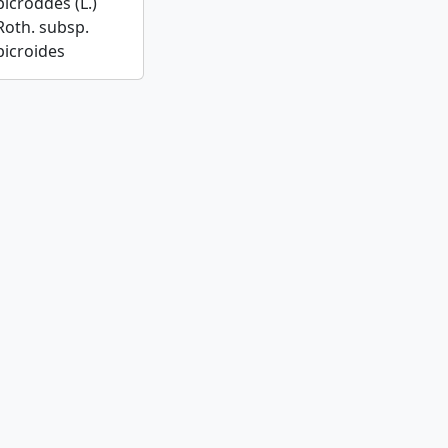
picroďdes (L.)
Roth. subsp.
picroides