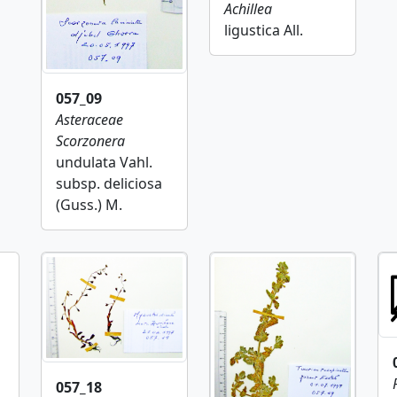
Achillea
ligustica All.
057_09
Asteraceae
Scorzonera
undulata Vahl.
subsp. deliciosa
(Guss.) M.
057_18