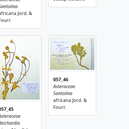
Santolina
africana Jord. &
Fourr.
057_46
Asteraceae
Santolina
africana Jord. &
Fourr.
057_45
Asteraceae
Reichardia