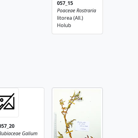
057_15
Poaceae
Rostraria
litorea (All.)
Holub
057_20
Rubiaceae
Galium