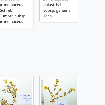
arundinaceus
palustris L.
(Schreb.)
subsp. genuina
Dumort. subsp.
Asch.
arundinaceus