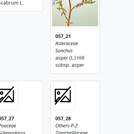
scabrum L.
057_21
Asteraceae
Sonchus
asper (L.) Hill
subsp. asper
057_27
057_28
Poaceae
Others-P-Z
Schenodorus
Zanichelliaceae