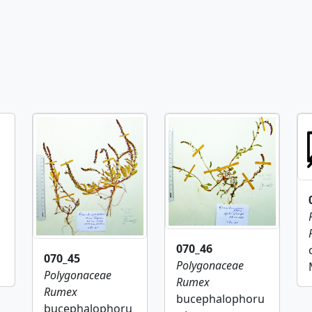
070_46
070_45
Polygonaceae
Polygonaceae
Rumex
Rumex
bucephalophoru
bucephalophoru