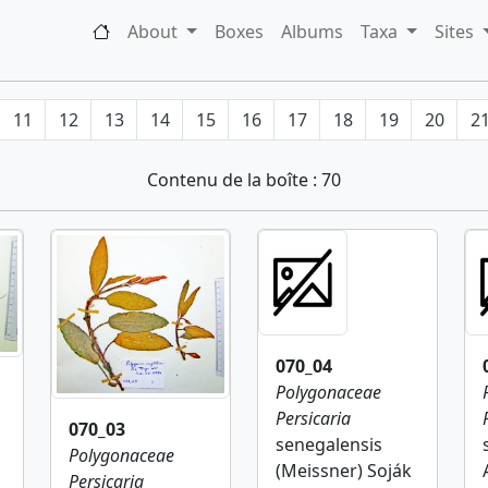
About
Boxes
Albums
Taxa
Sites
11
12
13
14
15
16
17
18
19
20
2
Contenu de la boîte : 70
070_04
Polygonaceae
Persicaria
070_03
senegalensis
Polygonaceae
(Meissner) Soják
Persicaria