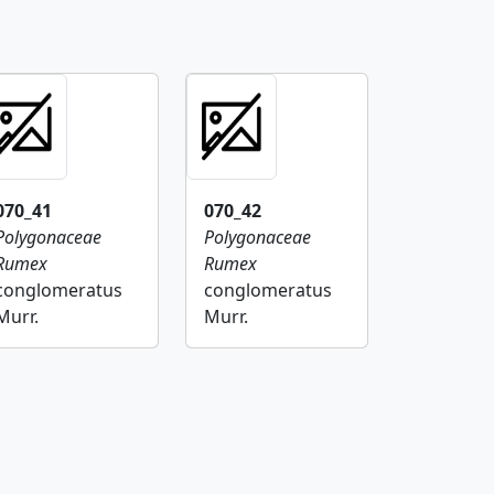
070_41
070_42
Polygonaceae
Polygonaceae
Rumex
Rumex
conglomeratus
conglomeratus
Murr.
Murr.