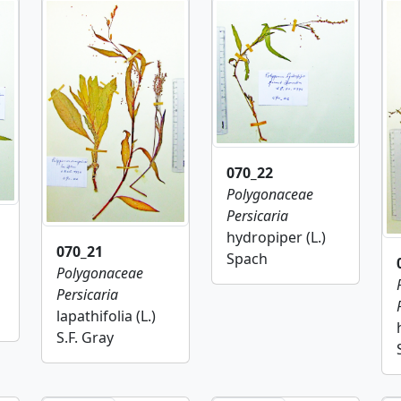
070_22
Polygonaceae
Persicaria
hydropiper (L.)
070_21
Spach
Polygonaceae
Persicaria
lapathifolia (L.)
S.F. Gray