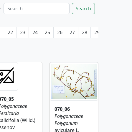
Search
1
22
23
24
25
26
27
28
29
30
31
070_05
Polygonaceae
070_06
Persicaria
Polygonaceae
salicifolia (Willd.)
Polygonum
Asenov
aviculare L.