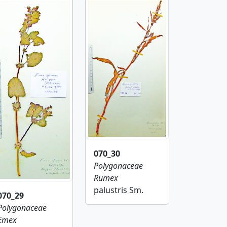
070_30
Polygonaceae
Rumex
palustris Sm.
070_29
Polygonaceae
Emex