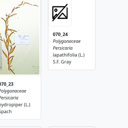
070_24
Polygonaceae
Persicaria
lapathifolia (L.)
S.F. Gray
070_23
Polygonaceae
Persicaria
hydropiper (L.)
Spach