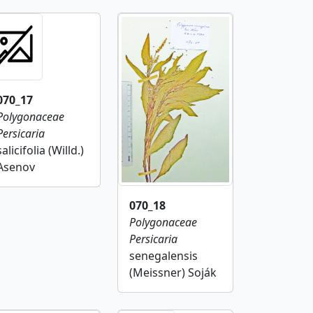
070_17
Polygonaceae
Persicaria
salicifolia (Willd.)
Asenov
070_18
Polygonaceae
Persicaria
senegalensis
(Meissner) Soják