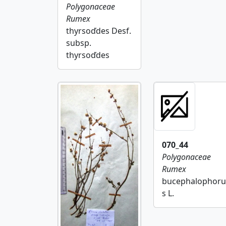
Polygonaceae
Rumex
thyrsoďdes Desf.
subsp.
thyrsoďdes
070_44
Polygonaceae
Rumex
bucephalophoru
s L.