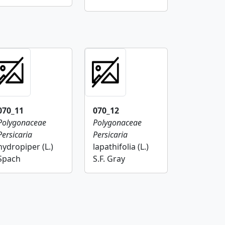
070_11
070_12
Polygonaceae
Polygonaceae
Persicaria
Persicaria
hydropiper (L.)
lapathifolia (L.)
Spach
S.F. Gray