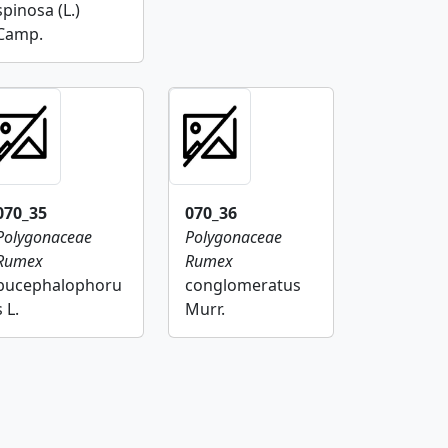
spinosa (L.)
Camp.
070_35
070_36
Polygonaceae
Polygonaceae
Rumex
Rumex
bucephalophoru
conglomeratus
s L.
Murr.