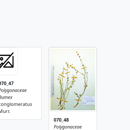
070_47
Polygonaceae
Rumex
conglomeratus
Murr.
070_48
Polygonaceae