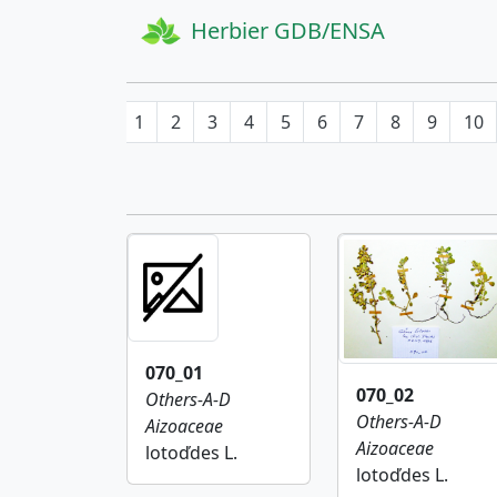
Herbier GDB/ENSA
1
2
3
4
5
6
7
8
9
10
070_01
070_02
Others-A-D
Others-A-D
Aizoaceae
Aizoaceae
lotoďdes L.
lotoďdes L.