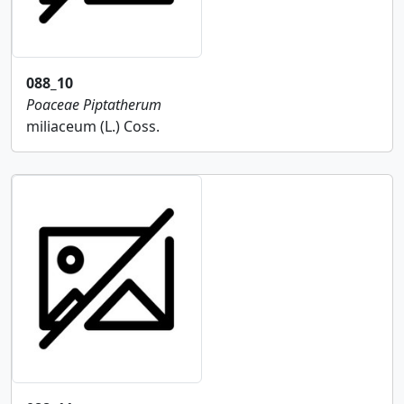
088_10
Poaceae
Piptatherum
miliaceum (L.) Coss.