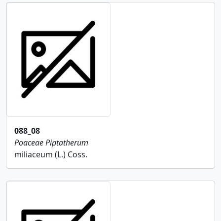
088_08
Poaceae
Piptatherum
miliaceum (L.) Coss.