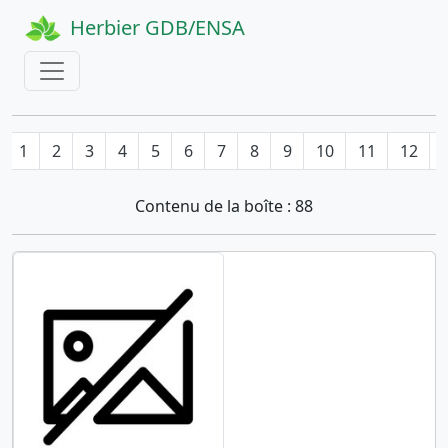
Herbier GDB/ENSA
1
2
3
4
5
6
7
8
9
10
11
12
Contenu de la boîte : 88