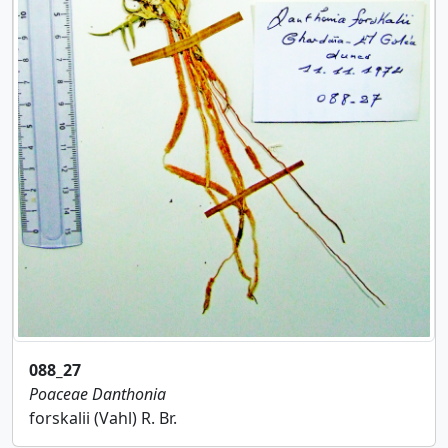
088_27
Poaceae
Danthonia
forskalii (Vahl) R. Br.