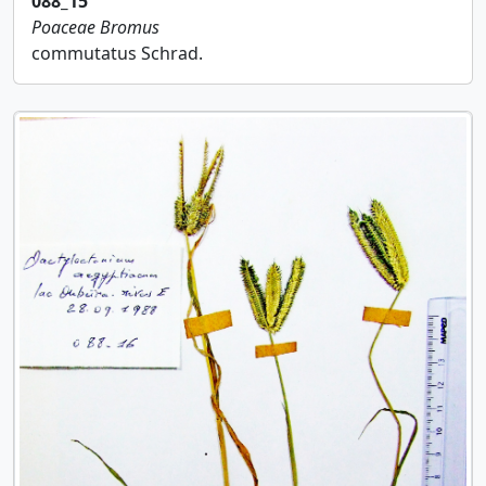
088_15
Poaceae
Bromus
commutatus Schrad.