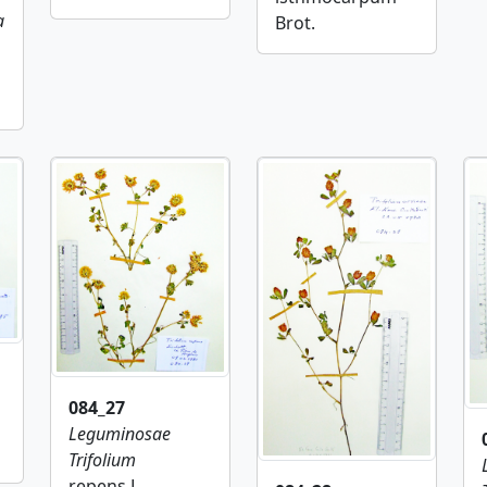
a
Brot.
084_27
Leguminosae
Trifolium
repens L.