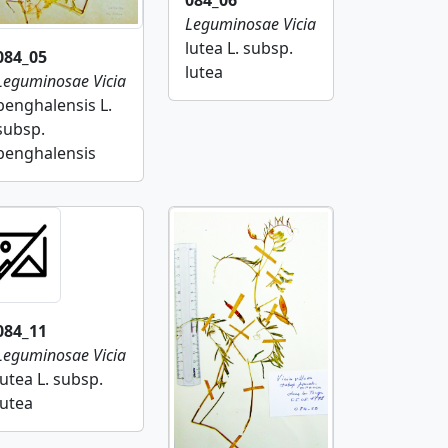
Leguminosae
Vicia
lutea L. subsp.
084_05
lutea
Leguminosae
Vicia
benghalensis L.
subsp.
benghalensis
084_11
Leguminosae
Vicia
lutea L. subsp.
lutea