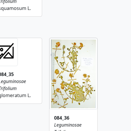
Trifolium
squamosum L.
084_35
Leguminosae
Trifolium
glomeratum L.
084_36
Leguminosae