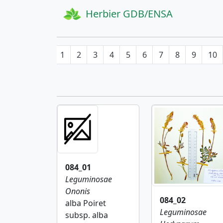
Herbier GDB/ENSA
1
2
3
4
5
6
7
8
9
10
084_01
Leguminosae
Ononis
084_02
alba Poiret
Leguminosae
subsp. alba