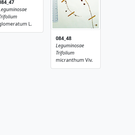
084_47
Leguminosae
Trifolium
glomeratum L.
084_48
Leguminosae
Trifolium
micranthum Viv.