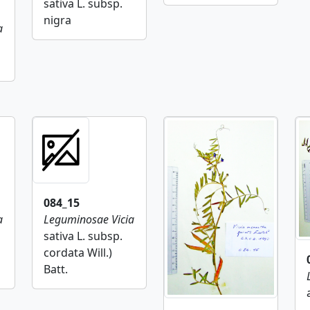
sativa L. subsp.
nigra
a
084_15
a
Leguminosae
Vicia
sativa L. subsp.
cordata Will.)
Batt.