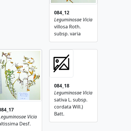
084_12
Leguminosae
Vicia
villosa Roth.
subsp. varia
084_18
Leguminosae
Vicia
sativa L. subsp.
cordata Will.)
084_17
Batt.
Leguminosae
Vicia
altissima Desf.