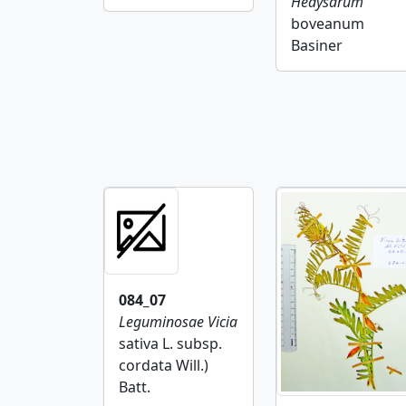
Hedysarum
boveanum
Basiner
084_07
Leguminosae
Vicia
sativa L. subsp.
cordata Will.)
Batt.