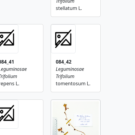
Trifolium
stellatum L.
084_41
084_42
Leguminosae
Leguminosae
Trifolium
Trifolium
repens L.
tomentosum L.