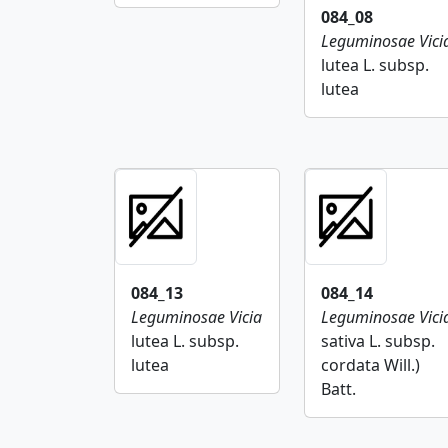
084_08
Leguminosae
Vici
lutea L. subsp.
lutea
084_13
084_14
Leguminosae
Vicia
Leguminosae
Vici
lutea L. subsp.
sativa L. subsp.
lutea
cordata Will.)
Batt.