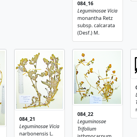
084_16
Leguminosae
Vicia
monantha Retz
subsp. calcarata
(Desf.) M.
084_22
084_21
Leguminosae
Leguminosae
Vicia
Trifolium
narbonensis L.
isthmocarpum