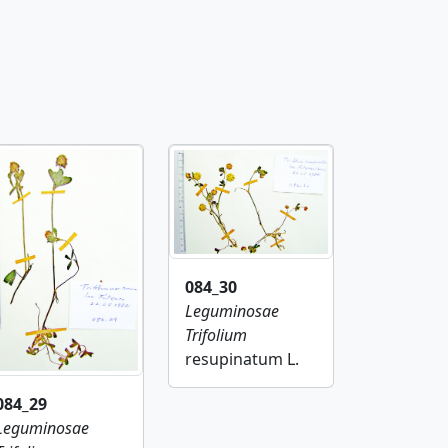
084_30
Leguminosae
Trifolium
resupinatum L.
084_29
Leguminosae