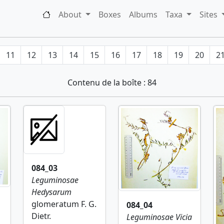
About
Boxes
Albums
Taxa
Sites
11
12
13
14
15
16
17
18
19
20
2
Contenu de la boîte : 84
084_03
Leguminosae
Hedysarum
glomeratum F. G.
084_04
Dietr.
Leguminosae
Vicia