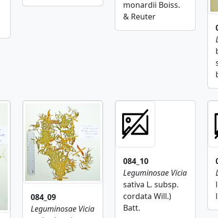
monardii Boiss.
& Reuter
084_10
Leguminosae
Vicia
sativa L. subsp.
cordata Will.)
084_09
Batt.
Leguminosae
Vicia