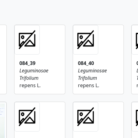
084_39
084_40
Leguminosae
Leguminosae
Trifolium
Trifolium
repens L.
repens L.