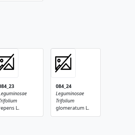
084_23
084_24
Leguminosae
Leguminosae
Trifolium
Trifolium
repens L.
glomeratum L.