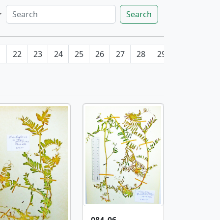
Search
1
22
23
24
25
26
27
28
29
30
31
084_06