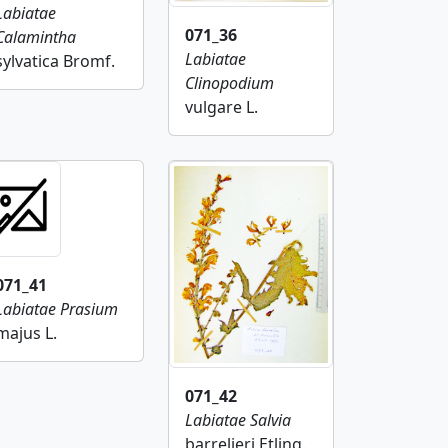
Labiatae
071_36
Calamintha
Labiatae
sylvatica Bromf.
Clinopodium
vulgare L.
071_41
Labiatae
Prasium
majus L.
071_42
Labiatae
Salvia
barrelieri Etling.