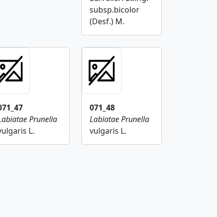
subsp.bicolor
(Desf.) M.
071_47
071_48
Labiatae
Prunella
Labiatae
Prunella
vulgaris L.
vulgaris L.