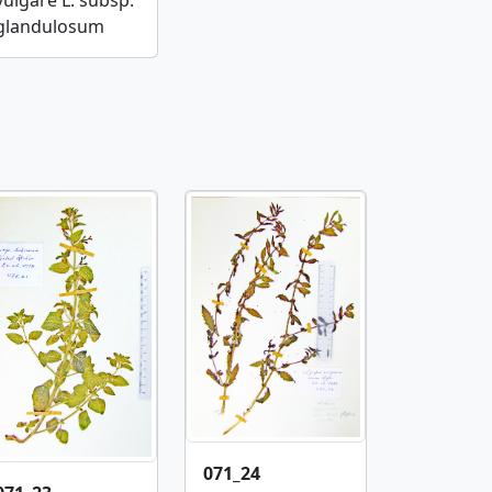
glandulosum
071_24