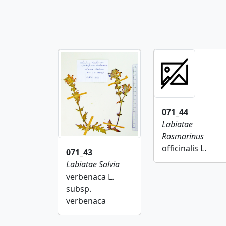
071_44
Labiatae
Rosmarinus
officinalis L.
071_43
Labiatae
Salvia
verbenaca L.
subsp.
verbenaca