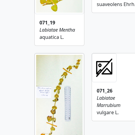
suaveolens Ehrh
071_19
Labiatae
Mentha
aquatica L.
071_26
Labiatae
Marrubium
vulgare L.