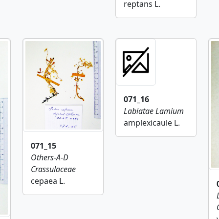
reptans L.
071_16
Labiatae
Lamium
amplexicaule L.
071_15
Others-A-D
Crassulaceae
cepaea L.