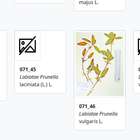
majus L.
071_45
Labiatae
Prunella
laciniata (L.) L.
071_46
Labiatae
Prunella
vulgaris L.