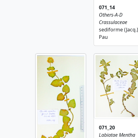
071_14
Others-A-D
Crassulaceae
sediforme (Jacq.
Pau
071_20
Labiatae
Mentha