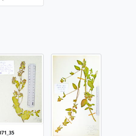
071_35