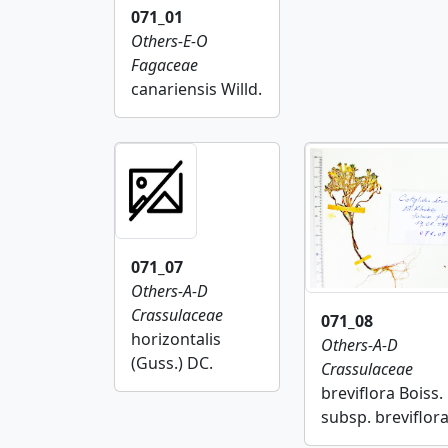
071_01
Others-E-O
Fagaceae
canariensis Willd.
071_07
Others-A-D
Crassulaceae
071_08
horizontalis
Others-A-D
(Guss.) DC.
Crassulaceae
breviflora Boiss.
subsp. breviflor