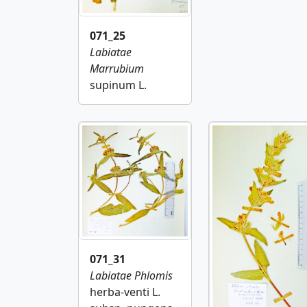
071_25
Labiatae
Marrubium
supinum L.
071_31
Labiatae
Phlomis
herba-venti L.