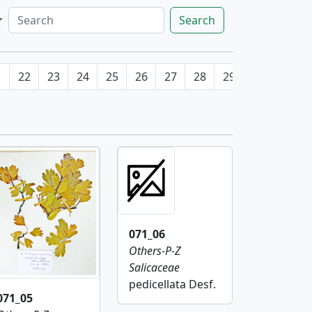
Search
1
22
23
24
25
26
27
28
29
30
31
071_06
Others-P-Z
Salicaceae
pedicellata Desf.
071_05