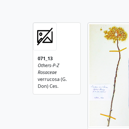
071_13
Others-P-Z
Rosaceae
verrucosa (G.
Don) Ces.