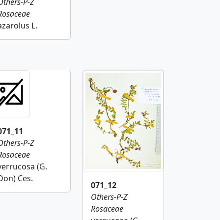
Others-P-Z
Rosaceae
azarolus L.
071_11
Others-P-Z
Rosaceae
verrucosa (G.
Don) Ces.
071_12
Others-P-Z
Rosaceae