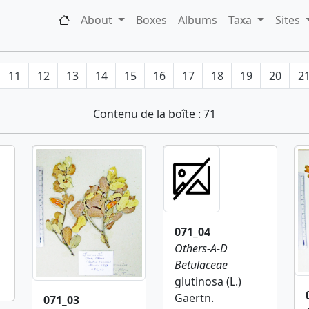
About
Boxes
Albums
Taxa
Sites
11
12
13
14
15
16
17
18
19
20
2
Contenu de la boîte : 71
071_04
Others-A-D
Betulaceae
glutinosa (L.)
Gaertn.
071_03