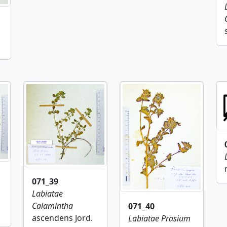
071_39
Labiatae
Calamintha
071_40
ascendens Jord.
Labiatae
Prasium