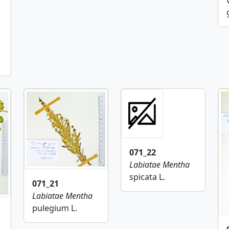
)
071_22
Labiatae
Mentha
spicata L.
071_21
Labiatae
Mentha
pulegium L.