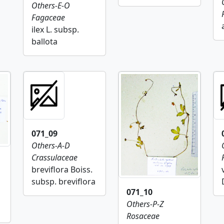
Others-E-O
Fagaceae
ilex L. subsp.
ballota
071_09
Others-A-D
Crassulaceae
breviflora Boiss.
subsp. breviflora
071_10
Others-P-Z
a
Rosaceae