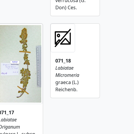
verrucosa (G.
Don) Ces.
071_18
Labiatae
Micromeria
graeca (L.)
Reichenb.
071_17
Labiatae
Origanum
vulgare L. subsp.