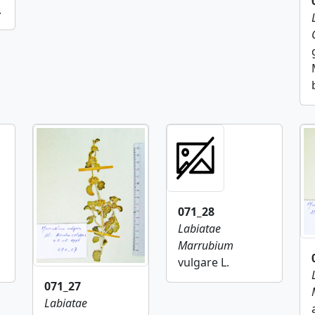
.
071_28
Labiatae
Marrubium
vulgare L.
071_27
Labiatae