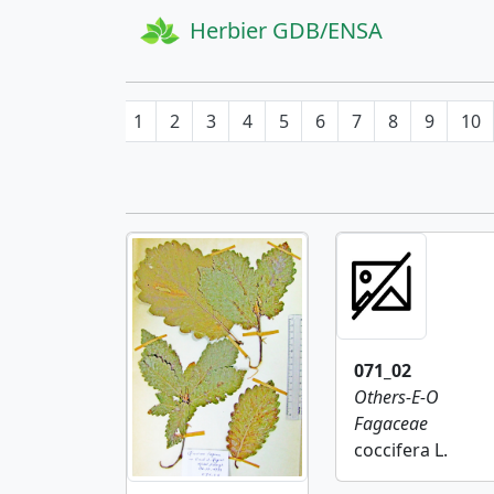
Herbier GDB/ENSA
1
2
3
4
5
6
7
8
9
10
071_02
Others-E-O
Fagaceae
coccifera L.