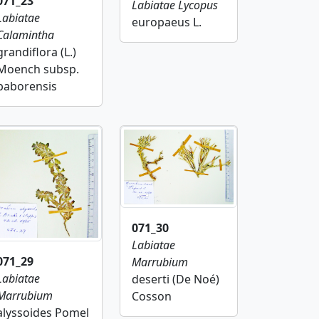
071_23
Labiatae
Lycopus
Labiatae
europaeus L.
Calamintha
grandiflora (L.)
Moench subsp.
baborensis
071_30
Labiatae
071_29
Marrubium
Labiatae
deserti (De Noé)
Marrubium
Cosson
alyssoides Pomel