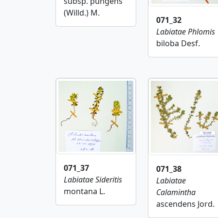
subsp. pungens
(Willd.) M.
071_32
Labiatae
Phlomis
biloba Desf.
071_37
071_38
Labiatae
Sideritis
Labiatae
montana L.
Calamintha
ascendens Jord.