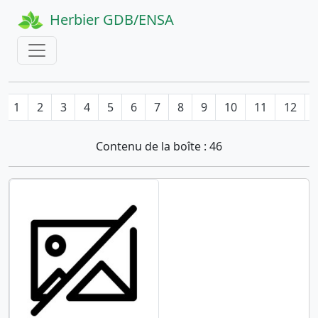
Herbier GDB/ENSA
1
2
3
4
5
6
7
8
9
10
11
12
Contenu de la boîte : 46