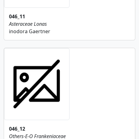
046_11
Asteraceae
Lonas
inodora Gaertner
046_12
Others-E-O
Frankeniaceae