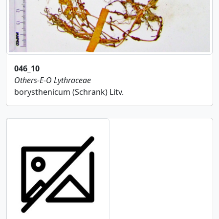
046_10
Others-E-O
Lythraceae
borysthenicum (Schrank) Litv.