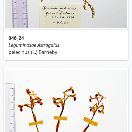
046_24
Leguminosae
Astragalus
pelecinus (L.) Barneby