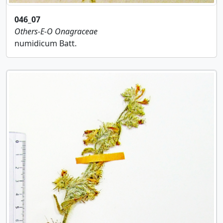
046_07
Others-E-O
Onagraceae
numidicum Batt.