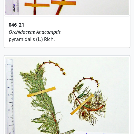
046_21
Orchidaceae
Anacamptis
pyramidalis (L.) Rich.