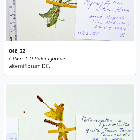
046_22
Others-E-O
Haloragaceae
alterniflorum DC.