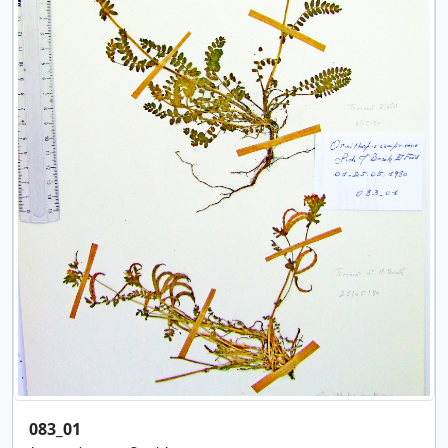
083_01