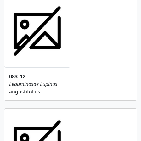
083_12
Leguminosae
Lupinus
angustifolius L.