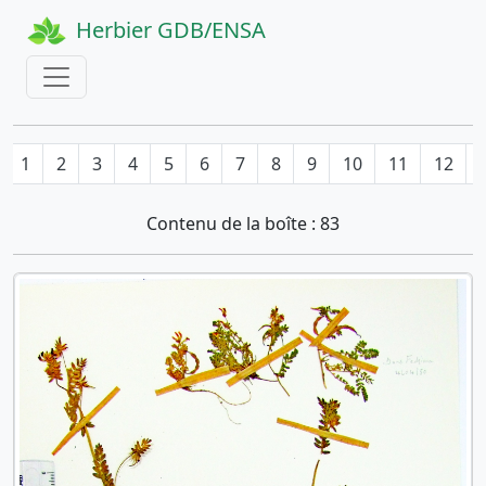
Herbier GDB/ENSA
1
2
3
4
5
6
7
8
9
10
11
12
Contenu de la boîte : 83