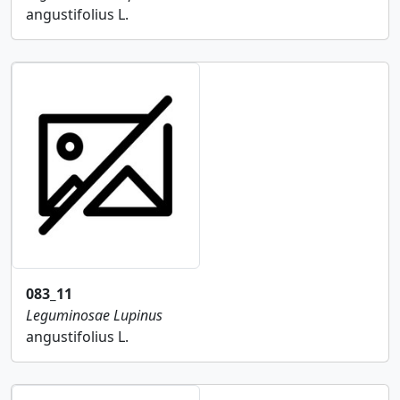
angustifolius L.
083_11
Leguminosae
Lupinus
angustifolius L.