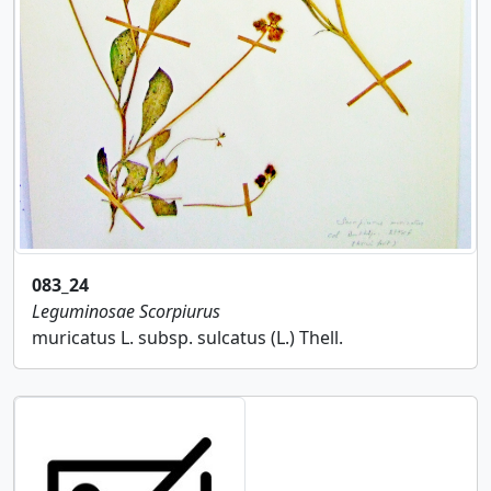
083_24
Leguminosae
Scorpiurus
muricatus L. subsp. sulcatus (L.) Thell.