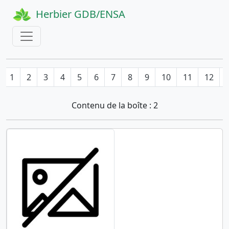
Herbier GDB/ENSA
1
2
3
4
5
6
7
8
9
10
11
12
Contenu de la boîte : 2