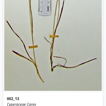
002_13
Cyperaceae
Carex