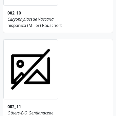
002_10
Caryophyllaceae
Vaccaria
hispanica (Miller) Rauschert
002_11
Others-E-O
Gentianaceae