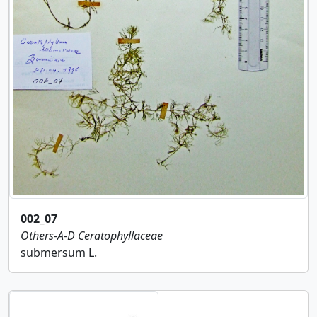
002_07
Others-A-D
Ceratophyllaceae
submersum L.