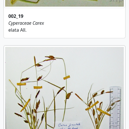
002_19
Cyperaceae
Carex
elata All.