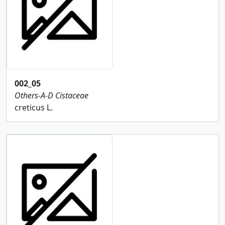
002_05
Others-A-D
Cistaceae
creticus L.