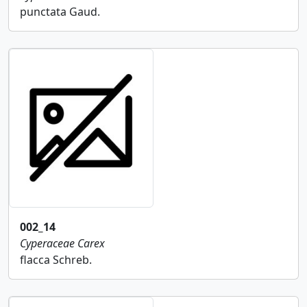
punctata Gaud.
002_14
Cyperaceae
Carex
flacca Schreb.