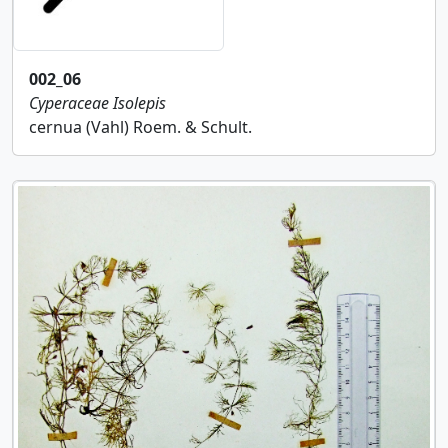
002_06
Cyperaceae
Isolepis
cernua (Vahl) Roem. & Schult.