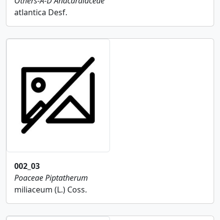
Others-A-D
Anacardiaceae
atlantica Desf.
002_03
Poaceae
Piptatherum
miliaceum (L.) Coss.