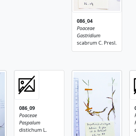
086_04
Poaceae
Gastridium
scabrum C. Presl.
086_09
Poaceae
Paspalum
distichum L.