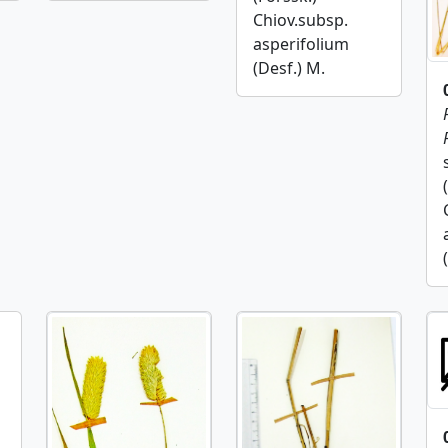
Chiov.subsp.
asperifolium
(Desf.) M.