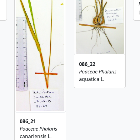
086_22
Poaceae
Phalaris
aquatica L.
086_21
Poaceae
Phalaris
canariensis L.