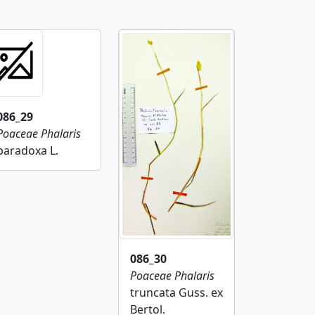
086_29
Poaceae
Phalaris
paradoxa L.
086_30
Poaceae
Phalaris
truncata Guss. ex
Bertol.