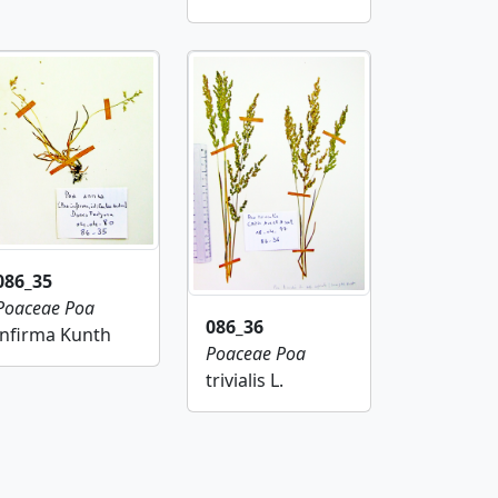
086_35
Poaceae
Poa
086_36
infirma Kunth
Poaceae
Poa
trivialis L.