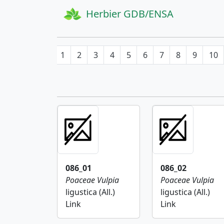
Herbier GDB/ENSA
1
2
3
4
5
6
7
8
9
10
086_01
086_02
Poaceae
Vulpia
Poaceae
Vulpia
ligustica (All.)
ligustica (All.)
Link
Link