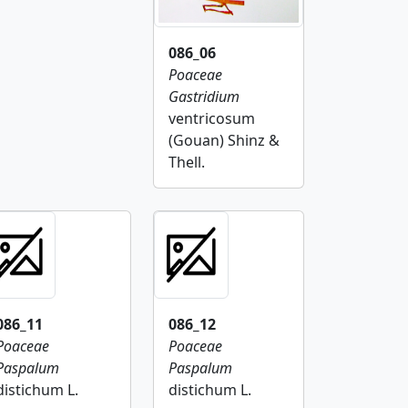
086_06
Poaceae
Gastridium
ventricosum
(Gouan) Shinz &
Thell.
086_11
086_12
Poaceae
Poaceae
Paspalum
Paspalum
distichum L.
distichum L.