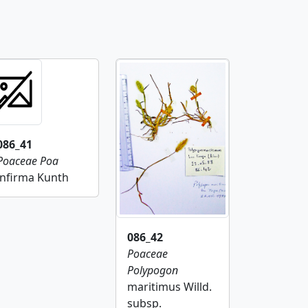
086_41
Poaceae
Poa
infirma Kunth
086_42
Poaceae
Polypogon
maritimus Willd.
subsp.