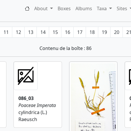
About
Boxes
Albums
Taxa
Sites
11
12
13
14
15
16
17
18
19
20
2
Contenu de la boîte : 86
086_03
Poaceae
Imperata
cylindrica (L.)
Raeusch