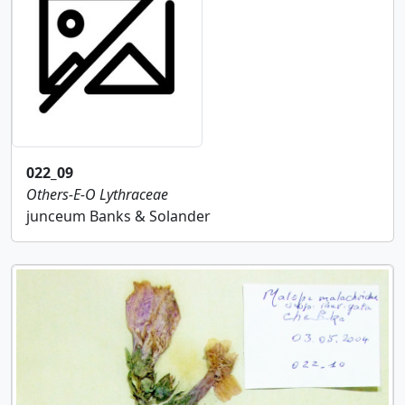
022_09
Others-E-O
Lythraceae
junceum Banks & Solander