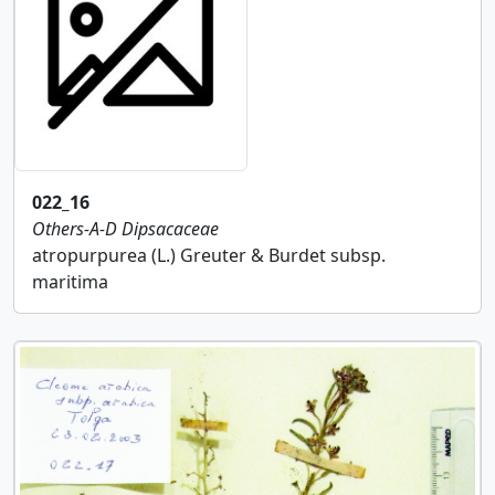
022_16
Others-A-D
Dipsacaceae
atropurpurea (L.) Greuter & Burdet subsp.
maritima