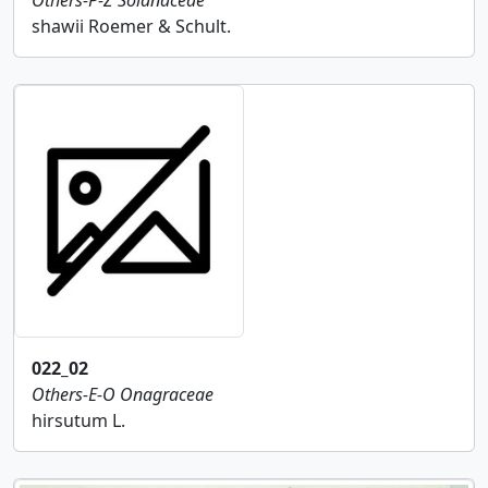
Others-P-Z
Solanaceae
shawii Roemer & Schult.
022_02
Others-E-O
Onagraceae
hirsutum L.