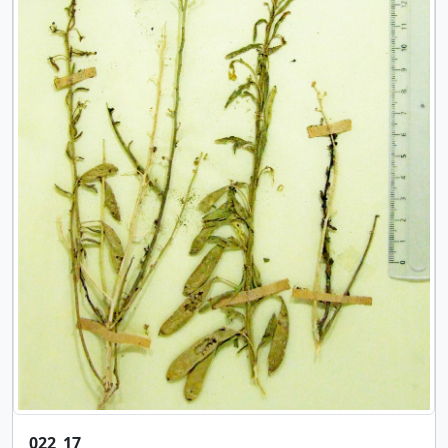
022_17