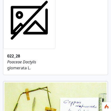
022_28
Poaceae
Dactylis
glomerata L.