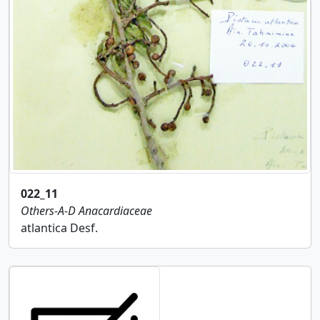
022_11
Others-A-D
Anacardiaceae
atlantica Desf.