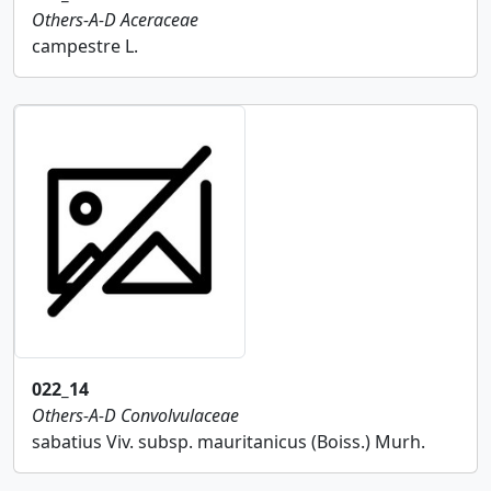
Others-A-D
Aceraceae
campestre L.
022_14
Others-A-D
Convolvulaceae
sabatius Viv. subsp. mauritanicus (Boiss.) Murh.