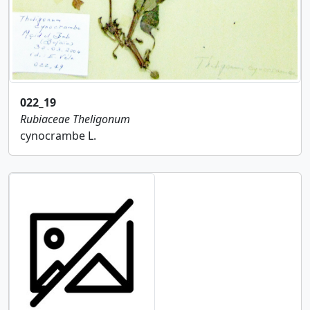
022_19
Rubiaceae
Theligonum
cynocrambe L.