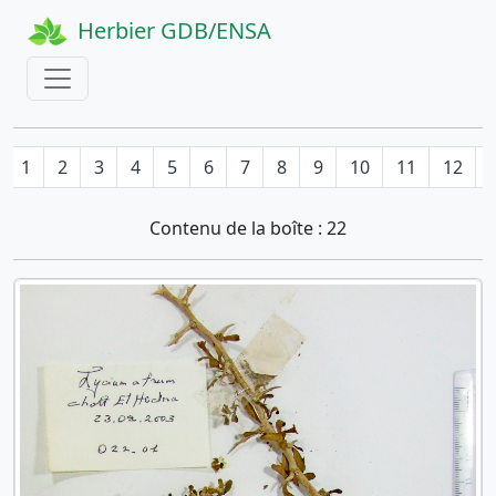
Herbier GDB/ENSA
1
2
3
4
5
6
7
8
9
10
11
12
Contenu de la boîte : 22