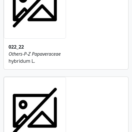
022_22
Others-P-Z
Papaveraceae
hybridum L.