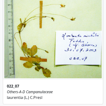
022_07
Others-A-D
Campanulaceae
laurentia (L.) C.Presl