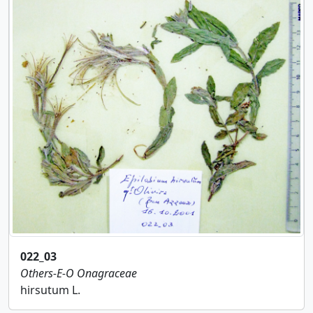
022_03
Others-E-O
Onagraceae
hirsutum L.