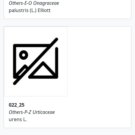
Others-E-O
Onagraceae
palustris (L.) Elliott
022_25
Others-P-Z
Urticaceae
urens L.