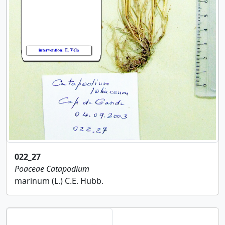
022_27
Poaceae
Catapodium
marinum (L.) C.E. Hubb.