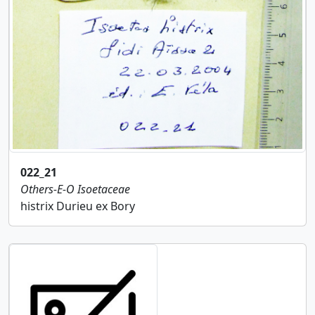
022_21
Others-E-O
Isoetaceae
histrix Durieu ex Bory