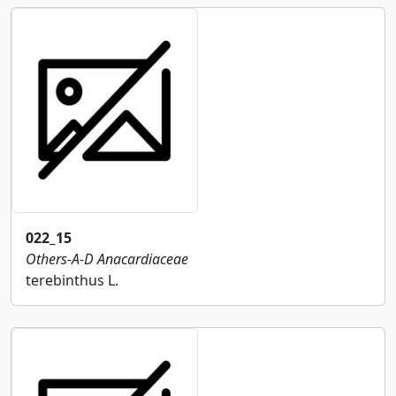
022_15
Others-A-D
Anacardiaceae
terebinthus L.