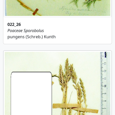
022_26
Poaceae
Sporobolus
pungens (Schreb.) Kunth