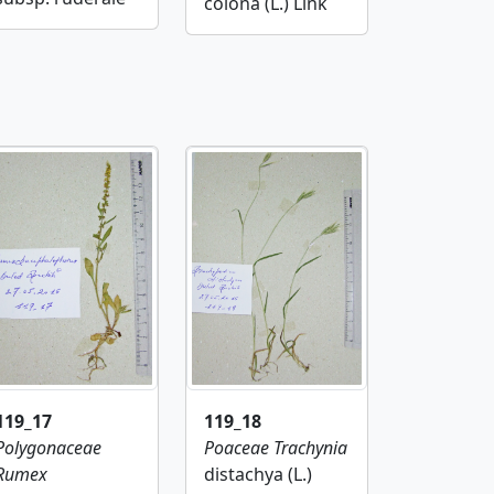
colona (L.) Link
119_18
119_17
Poaceae
Trachynia
Polygonaceae
distachya (L.)
Rumex