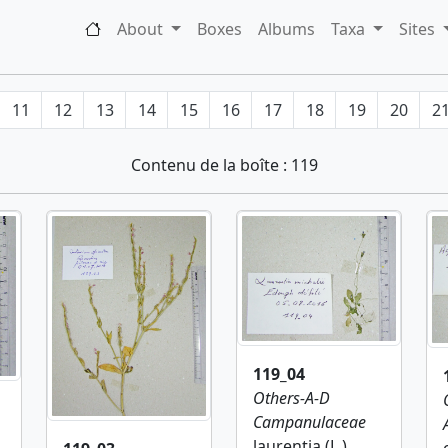
About
Boxes
Albums
Taxa
Sites
11
12
13
14
15
16
17
18
19
20
2
Contenu de la boîte : 119
119_04
Others-A-D
Campanulaceae
laurentia (L.)