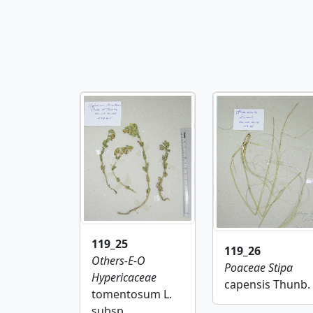
119_25
119_26
Others-E-O
Poaceae
Stipa
Hypericaceae
capensis Thunb.
tomentosum L.
subsp.