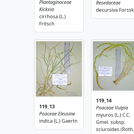
Plantaginaceae
Resedaceae
Kickxia
decursiva Forssk
cirrhosa (L.)
Fritsch
119_14
119_13
Poaceae
Vulpia
Poaceae
Eleusine
myuros (L.) C.C.
indica (L.) Gaertn
Gmel. subsp.
sciuroides (Roth.