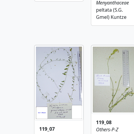
Menyanthaceae
peltata (S.G.
Gmel) Kuntze
119_08
119_07
Others-P-Z