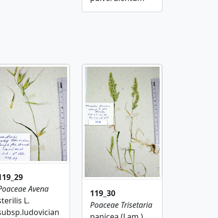
119_29
Poaceae
Avena
119_30
sterilis L.
Poaceae
Trisetaria
subsp.ludovician
panicea (Lam.)