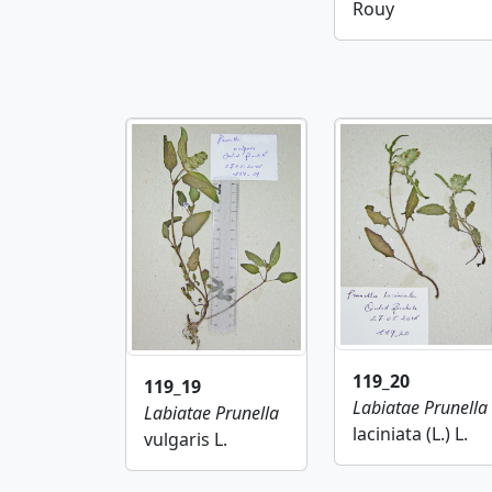
Rouy
119_20
119_19
Labiatae
Prunella
Labiatae
Prunella
laciniata (L.) L.
vulgaris L.