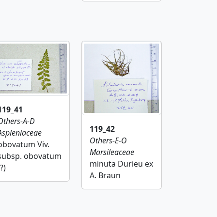
119_41
Others-A-D
119_42
Aspleniaceae
Others-E-O
obovatum Viv.
Marsileaceae
subsp. obovatum
minuta Durieu ex
(?)
A. Braun