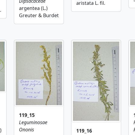
Dipsacaceae
aristata L. fil.
argentea (L.)
.
Greuter & Burdet
119_15
Leguminosae
Ononis
)
119_16