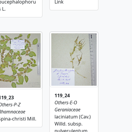
Link
bucephalophoru
s L.
119_24
119_23
Others-E-O
Others-P-Z
Geraniaceae
Rhamnaceae
laciniatum (Cav.)
spina-christi Mill.
Willd. subsp.
pulverulentum