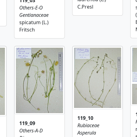
119_03
C.Presl
Others-E-O
Gentianaceae
spicatum (L.)
Fritsch
119_10
119_09
Rubiaceae
Others-A-D
Asperula