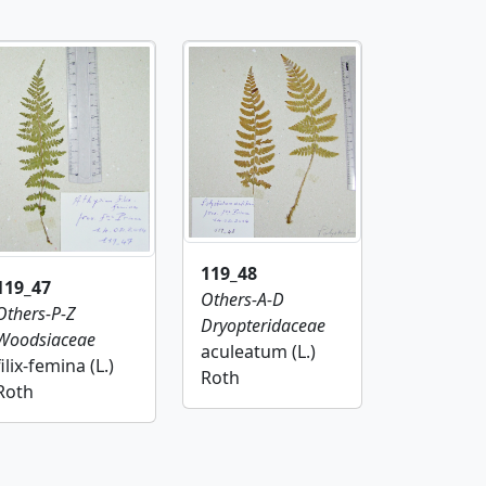
119_48
119_47
Others-A-D
Others-P-Z
Dryopteridaceae
Woodsiaceae
aculeatum (L.)
filix-femina (L.)
Roth
Roth