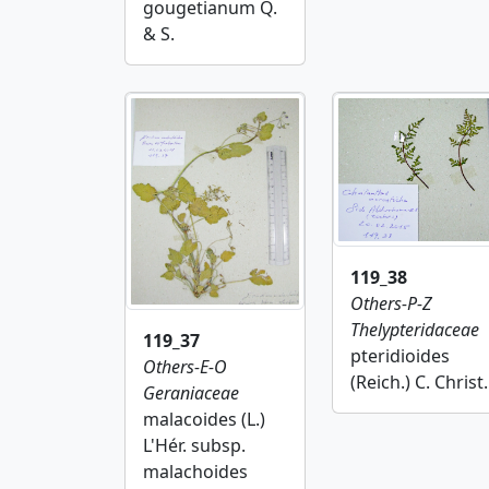
gougetianum Q.
& S.
119_38
Others-P-Z
Thelypteridaceae
119_37
pteridioides
Others-E-O
(Reich.) C. Christ.
Geraniaceae
malacoides (L.)
L'Hér. subsp.
malachoides