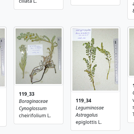
ciliata L.
119_33
119_34
Boraginaceae
Leguminosae
Cynoglossum
Astragalus
cheirifolium L.
epiglottis L.