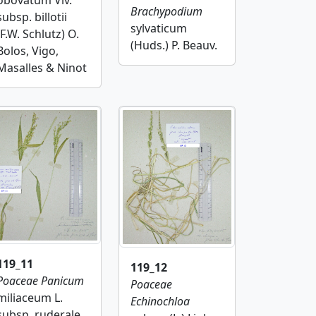
Brachypodium
subsp. billotii
sylvaticum
(F.W. Schlutz) O.
(Huds.) P. Beauv.
Bolos, Vigo,
Masalles & Ninot
119_11
119_12
Poaceae
Panicum
Poaceae
miliaceum L.
Echinochloa
subsp. ruderale