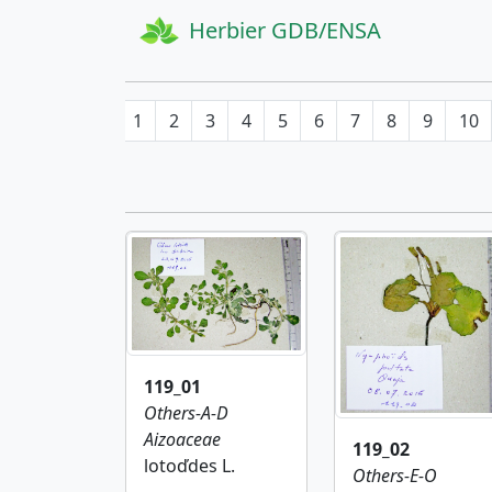
Herbier GDB/ENSA
1
2
3
4
5
6
7
8
9
10
119_01
Others-A-D
Aizoaceae
119_02
lotoďdes L.
Others-E-O