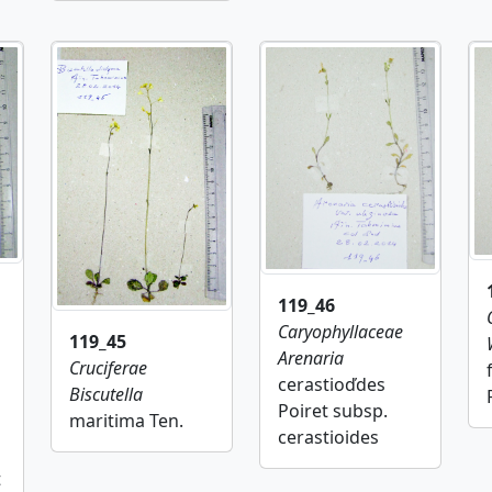
119_46
Caryophyllaceae
119_45
Arenaria
Cruciferae
cerastioďdes
Biscutella
Poiret subsp.
maritima Ten.
cerastioides
t