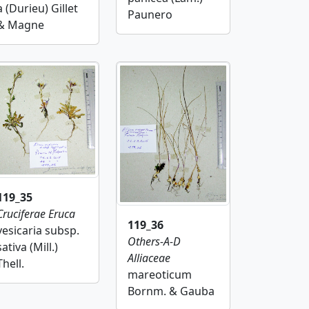
a (Durieu) Gillet
Paunero
& Magne
119_35
Cruciferae
Eruca
119_36
vesicaria subsp.
Others-A-D
sativa (Mill.)
Alliaceae
Thell.
mareoticum
Bornm. & Gauba