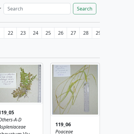
Search
1
22
23
24
25
26
27
28
29
30
31
119_05
Others-A-D
119_06
Aspleniaceae
Poaceae
obovatum Viv.