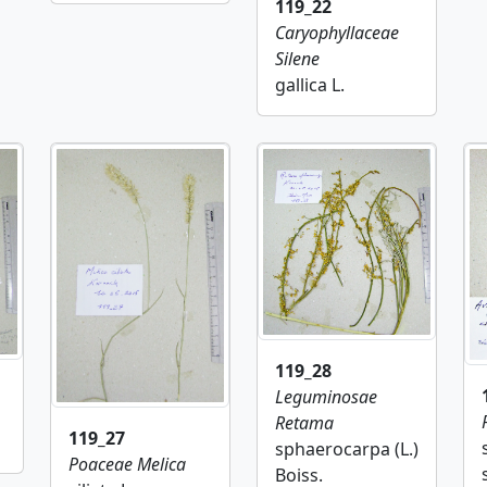
119_22
Caryophyllaceae
Silene
gallica L.
119_28
Leguminosae
Retama
119_27
sphaerocarpa (L.)
Poaceae
Melica
Boiss.