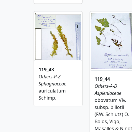
119_43
Others-P-Z
119_44
Sphagnaceae
Others-A-D
auriculatum
Aspleniaceae
Schimp.
obovatum Viv.
subsp. billotii
(F.W. Schlutz) O.
Bolos, Vigo,
Masalles & Nino