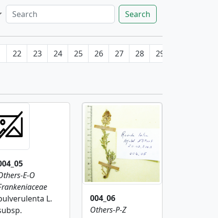
Search
1
22
23
24
25
26
27
28
29
30
31
004_05
Others-E-O
Frankeniaceae
004_06
pulverulenta L.
Others-P-Z
subsp.