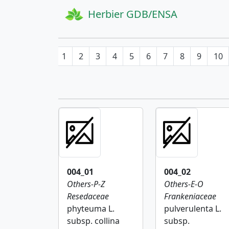
Herbier GDB/ENSA
1
2
3
4
5
6
7
8
9
10
004_01
004_02
Others-P-Z
Others-E-O
Resedaceae
Frankeniaceae
phyteuma L.
pulverulenta L.
subsp. collina
subsp.