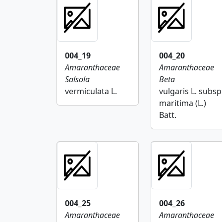
004_19
004_20
Amaranthaceae
Amaranthaceae
Salsola
Beta
vermiculata L.
vulgaris L. subsp
maritima (L.)
Batt.
004_25
004_26
Amaranthaceae
Amaranthaceae