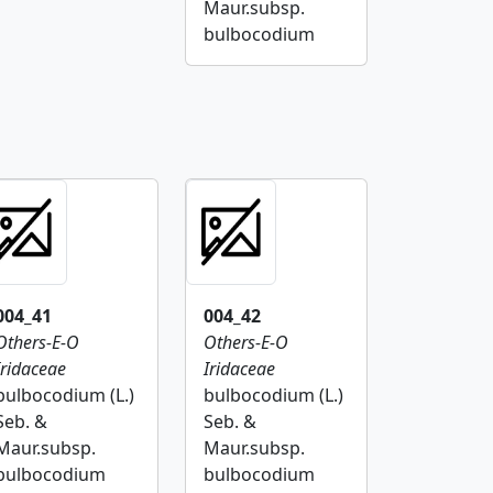
Maur.subsp.
bulbocodium
004_41
004_42
Others-E-O
Others-E-O
Iridaceae
Iridaceae
bulbocodium (L.)
bulbocodium (L.)
Seb. &
Seb. &
Maur.subsp.
Maur.subsp.
bulbocodium
bulbocodium