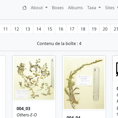
About
Boxes
Albums
Taxa
Sites
11
12
13
14
15
16
17
18
19
20
2
Contenu de la boîte : 4
004_03
Others-E-O
004_04