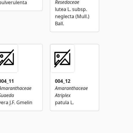
Resedaceae
pulverulenta
lutea L. subsp.
neglecta (Mull.)
Ball.
004_11
004_12
Amaranthaceae
Amaranthaceae
Suaeda
Atriplex
vera J.F. Gmelin
patula L.