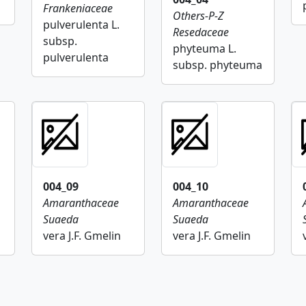
Frankeniaceae
Others-P-Z
pulverulenta L.
Resedaceae
subsp.
phyteuma L.
pulverulenta
subsp. phyteuma
004_09
004_10
Amaranthaceae
Amaranthaceae
Suaeda
Suaeda
vera J.F. Gmelin
vera J.F. Gmelin