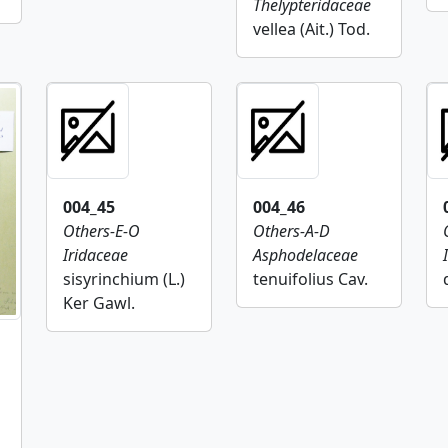
Thelypteridaceae
vellea (Ait.) Tod.
004_45
004_46
Others-E-O
Others-A-D
Iridaceae
Asphodelaceae
sisyrinchium (L.)
tenuifolius Cav.
Ker Gawl.