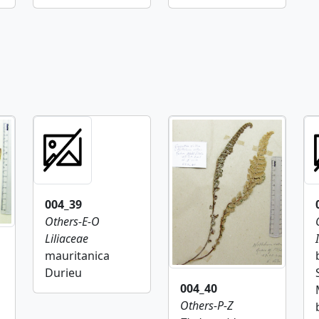
004_39
Others-E-O
Liliaceae
mauritanica
Durieu
004_40
Others-P-Z