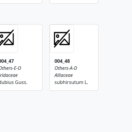
004_47
004_48
Others-E-O
Others-A-D
Iridaceae
Alliaceae
dubius Guss.
subhirsutum L.