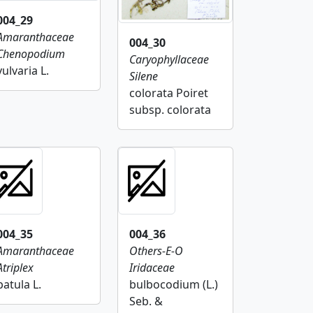
004_29
Amaranthaceae
004_30
Chenopodium
Caryophyllaceae
vulvaria L.
Silene
colorata Poiret
subsp. colorata
004_35
004_36
Amaranthaceae
Others-E-O
Atriplex
Iridaceae
patula L.
bulbocodium (L.)
Seb. &