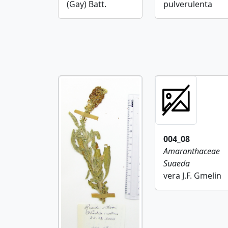
(Gay) Batt.
pulverulenta
004_08
Amaranthaceae
Suaeda
vera J.F. Gmelin