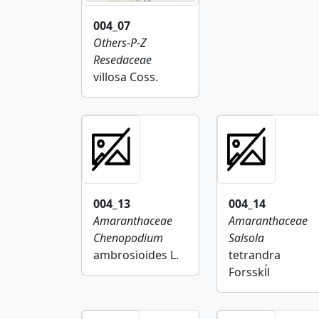
004_07
Others-P-Z
Resedaceae
villosa Coss.
004_13
004_14
Amaranthaceae
Amaranthaceae
Chenopodium
Salsola
ambrosioides L.
tetrandra
Forsskĺl