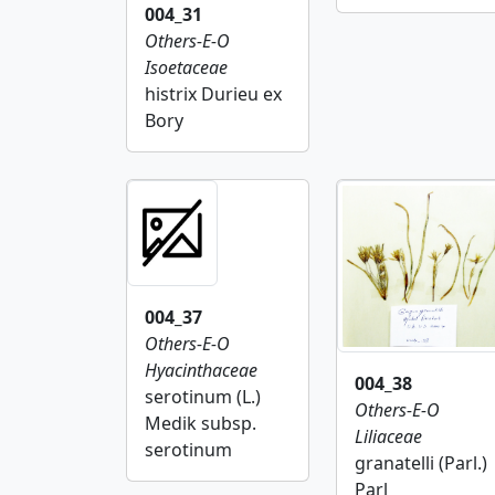
004_31
Others-E-O
Isoetaceae
histrix Durieu ex
Bory
004_37
Others-E-O
Hyacinthaceae
004_38
serotinum (L.)
Others-E-O
Medik subsp.
Liliaceae
serotinum
granatelli (Parl.)
Parl