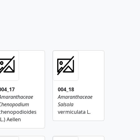
004_17
004_18
Amaranthaceae
Amaranthaceae
Chenopodium
Salsola
chenopodioides
vermiculata L.
(L.) Aellen