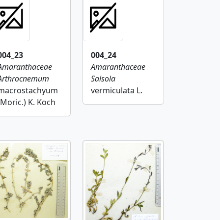
004_23
004_24
Amaranthaceae
Amaranthaceae
Arthrocnemum
Salsola
macrostachyum
vermiculata L.
(Moric.) K. Koch