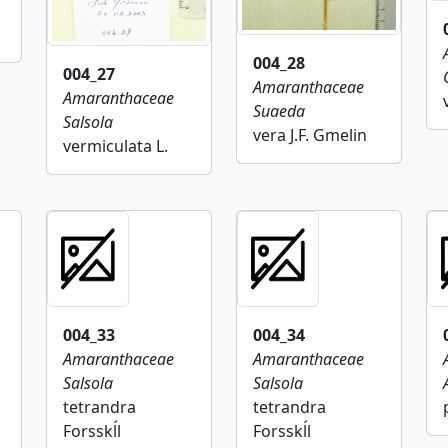
004_28
004_27
Amaranthaceae
Amaranthaceae
Suaeda
Salsola
vera J.F. Gmelin
vermiculata L.
004_33
004_34
Amaranthaceae
Amaranthaceae
Salsola
Salsola
tetrandra
tetrandra
Forsskĺl
Forsskĺl