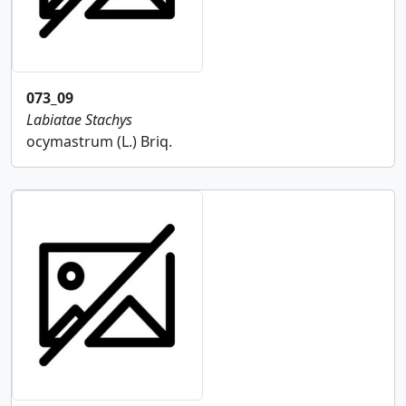
073_09
Labiatae
Stachys
ocymastrum (L.) Briq.