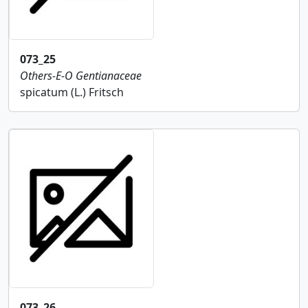
073_25
Others-E-O
Gentianaceae
spicatum (L.) Fritsch
073_26