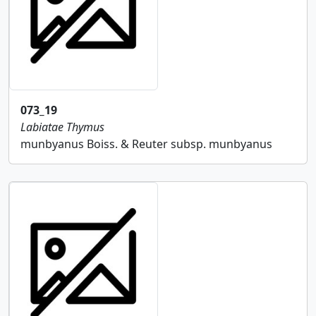
073_19
Labiatae
Thymus
munbyanus Boiss. & Reuter subsp. munbyanus