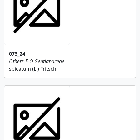
073_24
Others-E-O
Gentianaceae
spicatum (L.) Fritsch