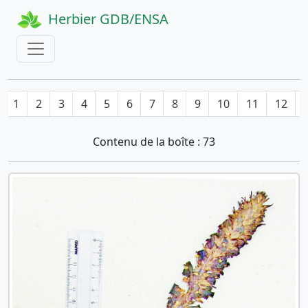
Herbier GDB/ENSA
1
2
3
4
5
6
7
8
9
10
11
12
Contenu de la boîte : 73