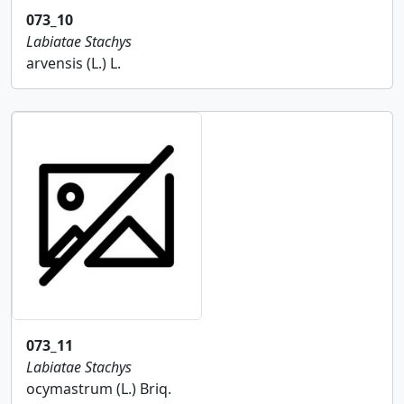
073_10
Labiatae
Stachys
arvensis (L.) L.
073_11
Labiatae
Stachys
ocymastrum (L.) Briq.