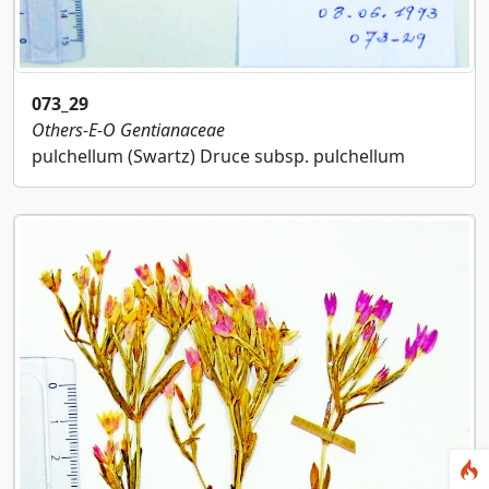
073_29
Others-E-O
Gentianaceae
pulchellum (Swartz) Druce subsp. pulchellum