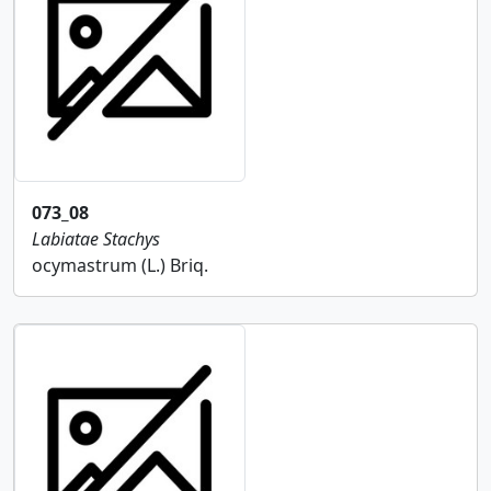
073_08
Labiatae
Stachys
ocymastrum (L.) Briq.