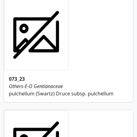
073_23
Others-E-O
Gentianaceae
pulchellum (Swartz) Druce subsp. pulchellum