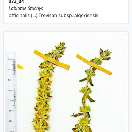
073_04
Labiatae
Stachys
officinalis (L.) Trevisan subsp. algeriensis