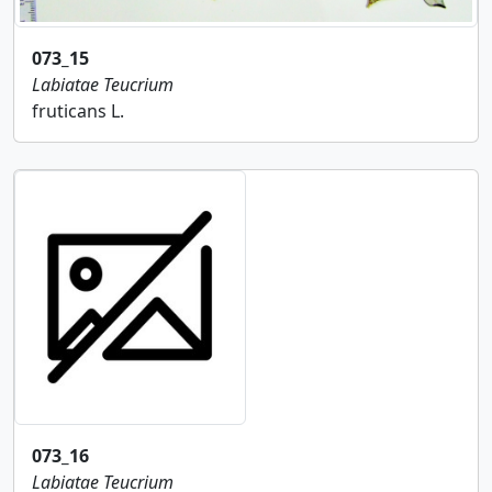
073_15
Labiatae
Teucrium
fruticans L.
073_16
Labiatae
Teucrium