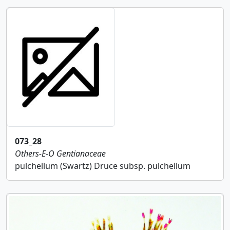
073_28
Others-E-O
Gentianaceae
pulchellum (Swartz) Druce subsp. pulchellum