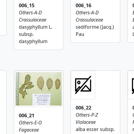
006_15
006_16
Others-A-D
Others-A-D
Crassulaceae
Crassulaceae
dasyphyllum L.
sediforme (Jacq.)
subsp.
Pau
dasyphyllum
006_22
Others-P-Z
006_21
Violaceae
Others-E-O
alba esser subsp.
Fagaceae