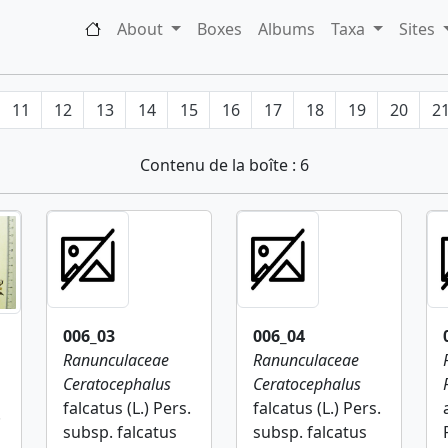
About
Boxes
Albums
Taxa
Sites
11
12
13
14
15
16
17
18
19
20
2
Contenu de la boîte : 6
006_03
006_04
Ranunculaceae
Ranunculaceae
Ceratocephalus
Ceratocephalus
falcatus (L.) Pers.
falcatus (L.) Pers.
.
subsp. falcatus
subsp. falcatus