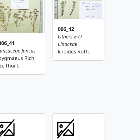
006_42
Others-E-O
006_41
Linaceae
Juncaceae
Juncus
linoides Roth.
pygmaeus Rich.
ex Thuill.