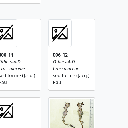
006_11
006_12
Others-A-D
Others-A-D
Crassulaceae
Crassulaceae
sediforme (Jacq.)
sediforme (Jacq.)
Pau
Pau