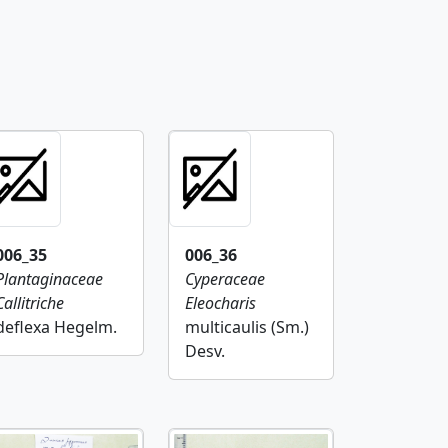
006_35
006_36
Plantaginaceae
Cyperaceae
Callitriche
Eleocharis
deflexa Hegelm.
multicaulis (Sm.)
Desv.