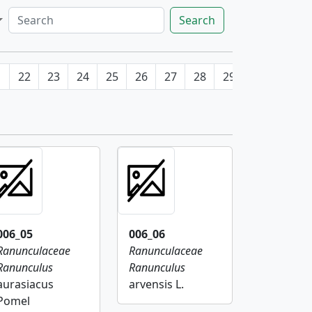
Search
1
22
23
24
25
26
27
28
29
30
31
006_05
006_06
Ranunculaceae
Ranunculaceae
Ranunculus
Ranunculus
aurasiacus
arvensis L.
Pomel