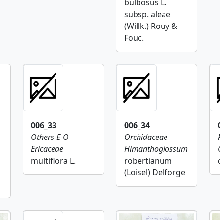
bulbosus L.
subsp. aleae
(Willk.) Rouy &
Fouc.
006_33
006_34
Others-E-O
Orchidaceae
Ericaceae
Himanthoglossum
multiflora L.
robertianum
(Loisel) Delforge