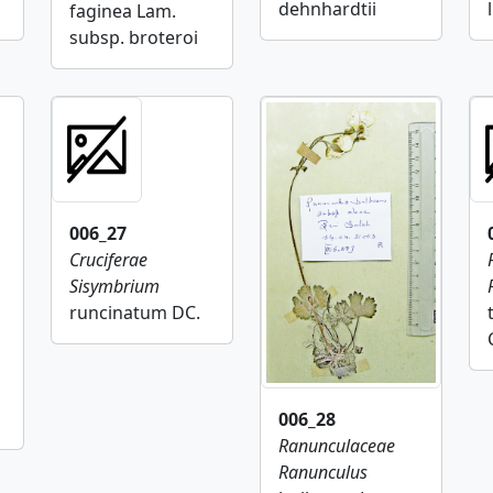
dehnhardtii
faginea Lam.
subsp. broteroi
006_27
Cruciferae
Sisymbrium
runcinatum DC.
006_28
Ranunculaceae
Ranunculus