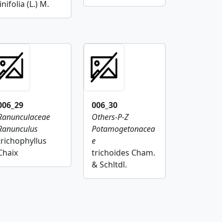
linifolia (L.) M.
006_29
006_30
Ranunculaceae
Others-P-Z
Ranunculus
Potamogetonacea
trichophyllus
e
Chaix
trichoides Cham.
& Schltdl.