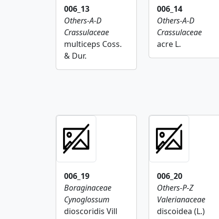
006_13
006_14
Others-A-D
Others-A-D
Crassulaceae
Crassulaceae
multiceps Coss.
acre L.
& Dur.
006_19
006_20
Boraginaceae
Others-P-Z
Cynoglossum
Valerianaceae
dioscoridis Vill
discoidea (L.)