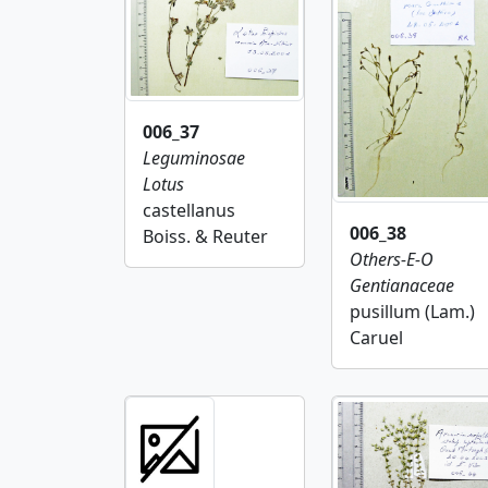
006_37
Leguminosae
Lotus
castellanus
006_38
Boiss. & Reuter
Others-E-O
Gentianaceae
pusillum (Lam.)
Caruel