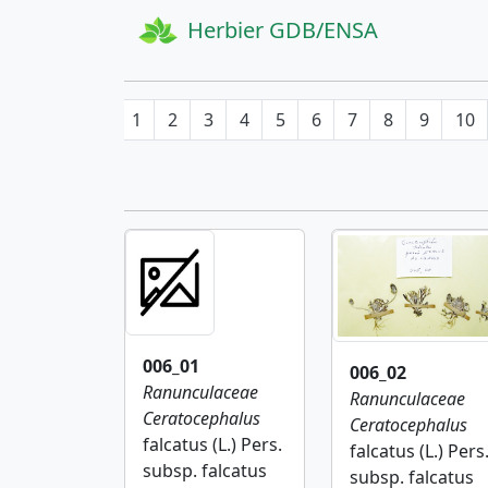
Herbier GDB/ENSA
1
2
3
4
5
6
7
8
9
10
006_01
006_02
Ranunculaceae
Ranunculaceae
Ceratocephalus
Ceratocephalus
falcatus (L.) Pers.
falcatus (L.) Pers
subsp. falcatus
subsp. falcatus