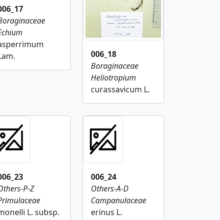
006_17
Boraginaceae
Echium
asperrimum
006_18
Lam.
Boraginaceae
Heliotropium
curassavicum L.
006_23
006_24
Others-P-Z
Others-A-D
Primulaceae
Campanulaceae
monelli L. subsp.
erinus L.