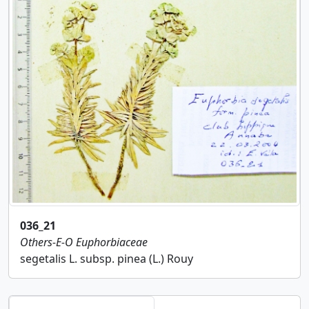
036_21
Others-E-O
Euphorbiaceae
segetalis L. subsp. pinea (L.) Rouy