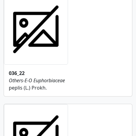
036_22
Others-E-O
Euphorbiaceae
peplis (L.) Prokh.