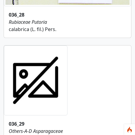
036_28
Rubiaceae
Putoria
calabrica (L. fil.) Pers.
036_29
Others-A-D
Asparagaceae