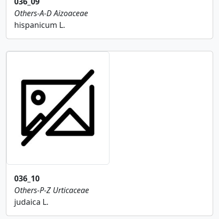
036_09
Others-A-D
Aizoaceae
hispanicum L.
036_10
Others-P-Z
Urticaceae
judaica L.