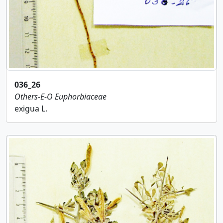
036_26
Others-E-O
Euphorbiaceae
exigua L.