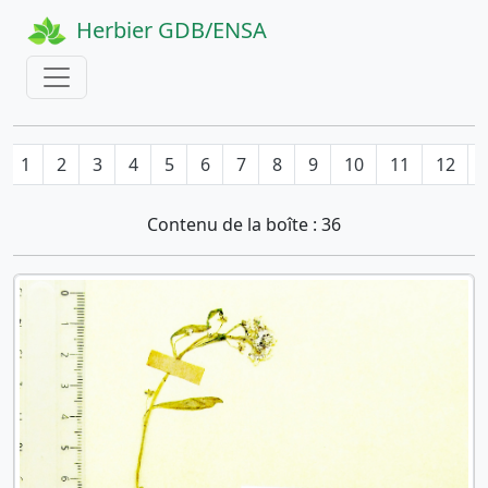
Herbier GDB/ENSA
1
2
3
4
5
6
7
8
9
10
11
12
Contenu de la boîte : 36