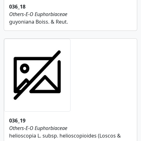
036_18
Others-E-O
Euphorbiaceae
guyoniana Boiss. & Reut.
036_19
Others-E-O
Euphorbiaceae
helioscopia L. subsp. helioscopioides (Loscos &