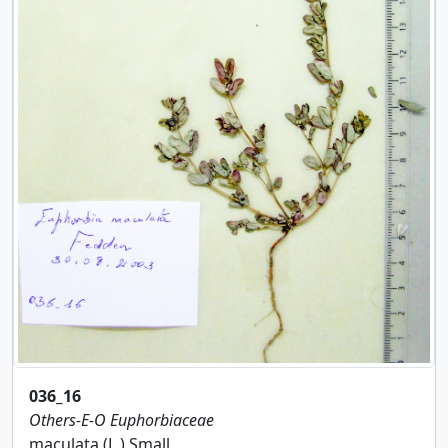
036_16
Others-E-O
Euphorbiaceae
maculata (L.) Small