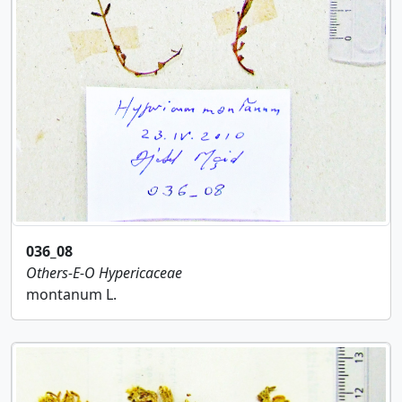
036_08
Others-E-O
Hypericaceae
montanum L.