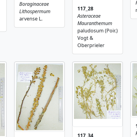
Boraginaceae
117_28
Lithospermum
Asteraceae
arvense L.
Mauranthemum
paludosum (Poir.)
Vogt &
Oberprieler
117_34