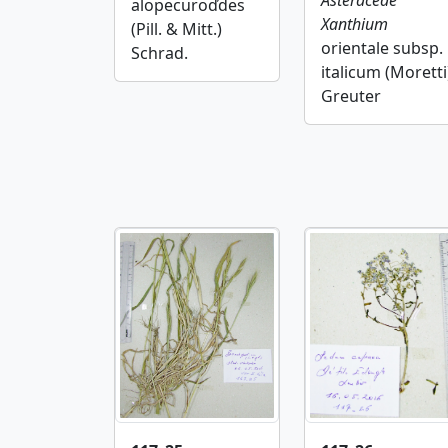
alopecuroďdes
Xanthium
(Pill. & Mitt.)
orientale subsp.
Schrad.
italicum (Moretti
Greuter