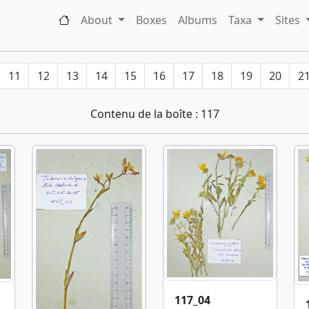
About
Boxes
Albums
Taxa
Sites
11
12
13
14
15
16
17
18
19
20
2
Contenu de la boîte : 117
117_04