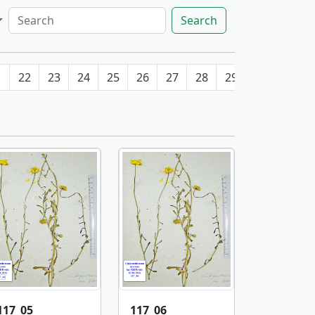
Search
1
22
23
24
25
26
27
28
29
30
31
117_05
117_06