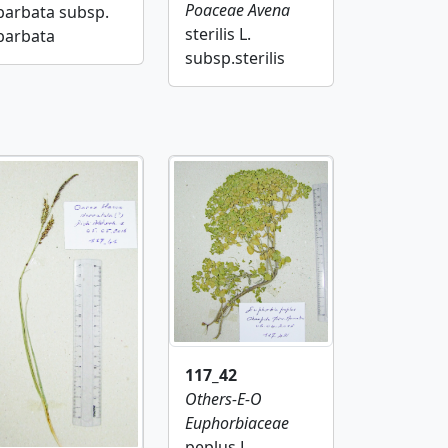
Poaceae
Avena
barbata subsp.
sterilis L.
barbata
subsp.sterilis
117_42
Others-E-O
Euphorbiaceae
peplus L.