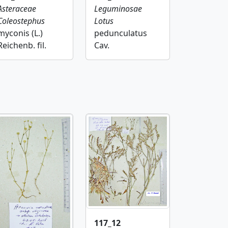
Asteraceae
Leguminosae
Coleostephus
Lotus
myconis (L.)
pedunculatus
Reichenb. fil.
Cav.
117_12