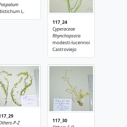
Paspalum
distichum L.
117_24
Cyperaceae
Rhynchopsora
modesti-lucennoi
Castroviejo
117_29
117_30
Others-P-Z