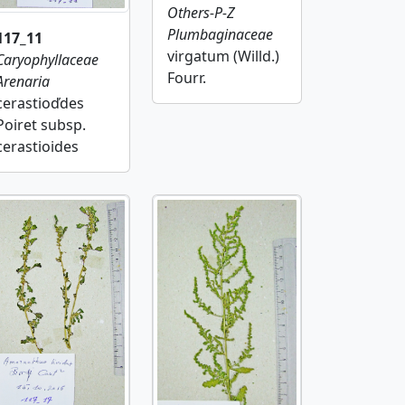
Others-P-Z
Plumbaginaceae
117_11
virgatum (Willd.)
Caryophyllaceae
Fourr.
Arenaria
cerastioďdes
Poiret subsp.
cerastioides