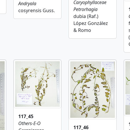
Caryophyllaceae
Andryala
Petrorhagia
cosyrensis Guss.
dubia (Raf.)
López González
& Romo
117_45
Others-E-O
117_46