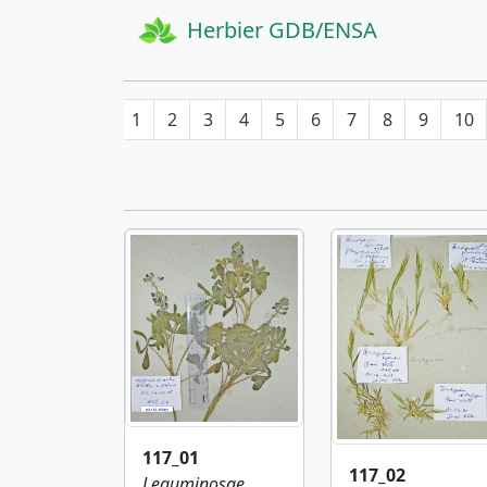
Herbier GDB/ENSA
1
2
3
4
5
6
7
8
9
10
117_01
117_02
Leguminosae