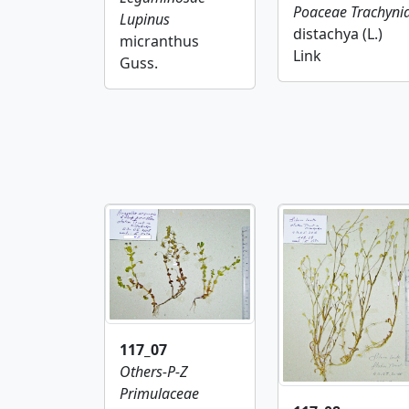
Poaceae
Trachyni
Lupinus
distachya (L.)
micranthus
Link
Guss.
117_07
Others-P-Z
Primulaceae