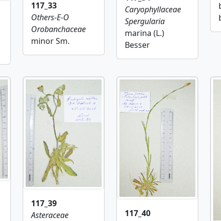
117_33
Caryophyllaceae
Others-E-O
Spergularia
Orobanchaceae
marina (L.)
minor Sm.
Besser
117_39
117_40
Asteraceae