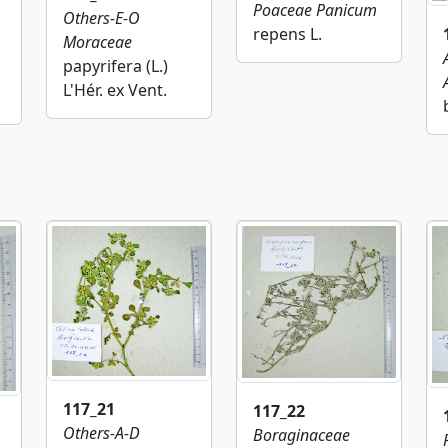
Poaceae
Panicum
Others-E-O
repens L.
Moraceae
papyrifera (L.)
L'Hér. ex Vent.
117_21
117_22
Others-A-D
Boraginaceae