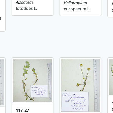
Aizoaceae
Heliotropium
lotoďdes L.
europaeum L.
)
117_27