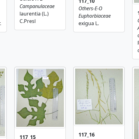
117_10
Campanulaceae
Others-E-O
laurentia (L.)
Euphorbiaceae
C.Presl
exigua L.
.
117_16
117_15