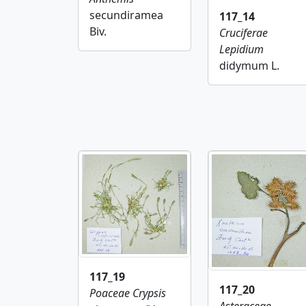
secundiramea
117_14
Biv.
Cruciferae
Lepidium
didymum L.
117_19
117_20
Poaceae
Crypsis
Asteraceae