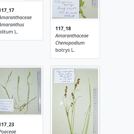
117_17
Amaranthaceae
Amaranthus
117_18
blitum L.
Amaranthaceae
Chenopodium
botrys L.
117_23
Poaceae