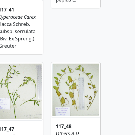
117_41
Cyperaceae
Carex
flacca Schreb.
subsp. serrulata
(Biv. Ex Spreng.)
Greuter
117_48
117_47
Others-A-D