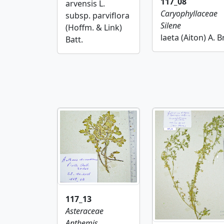
117_08
arvensis L.
Caryophyllaceae
subsp. parviflora
Silene
(Hoffm. & Link)
laeta (Aiton) A. Br
Batt.
117_13
Asteraceae
Anthemis