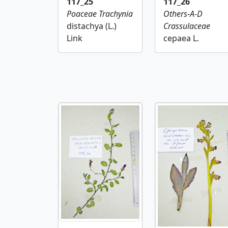
117_26
117_25
Others-A-D
Poaceae
Trachynia
Crassulaceae
distachya (L.)
cepaea L.
Link