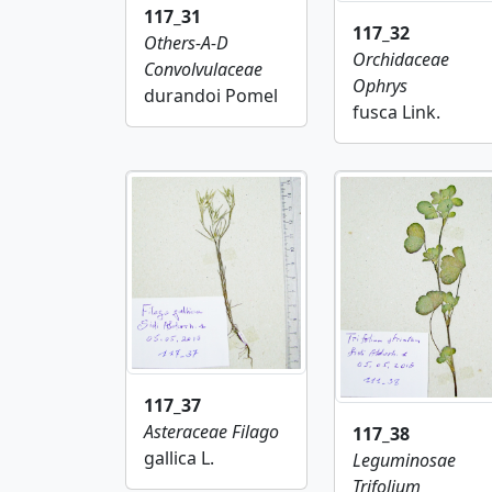
117_31
117_32
Others-A-D
Orchidaceae
Convolvulaceae
Ophrys
durandoi Pomel
fusca Link.
117_37
Asteraceae
Filago
117_38
gallica L.
Leguminosae
Trifolium