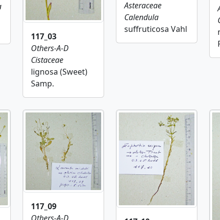
Asteraceae
a
Calendula
suffruticosa Vahl
117_03
Others-A-D
Cistaceae
lignosa (Sweet)
Samp.
117_09
Others-A-D