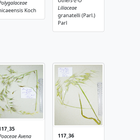
Others-E-O
Polygalaceae
Liliaceae
nicaeensis Koch
granatelli (Parl.)
Parl
117_35
117_36
Poaceae
Avena