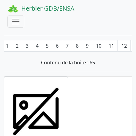
Herbier GDB/ENSA
1
2
3
4
5
6
7
8
9
10
11
12
Contenu de la boîte : 65