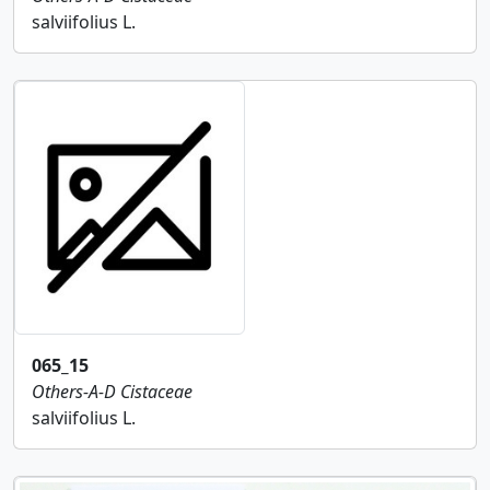
salviifolius L.
065_15
Others-A-D
Cistaceae
salviifolius L.