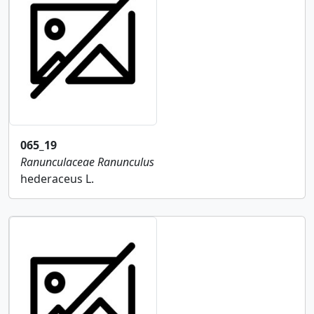
065_19
Ranunculaceae
Ranunculus
hederaceus L.