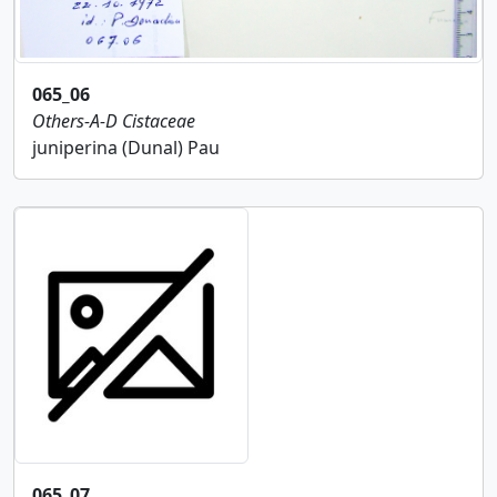
065_06
Others-A-D
Cistaceae
juniperina (Dunal) Pau
065_07