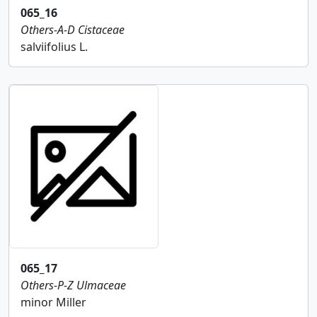
065_16
Others-A-D
Cistaceae
salviifolius L.
065_17
Others-P-Z
Ulmaceae
minor Miller