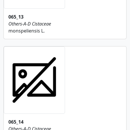
065_13
Others-A-D
Cistaceae
monspeliensis L.
065_14
Others-A-D
Cistaceae