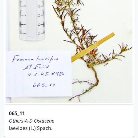
065_11
Others-A-D
Cistaceae
laevipes (L.) Spach.