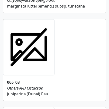
Caryophyllaceae
Spergularia
marginata Kittel (emend.) subsp. tunetana
065_03
Others-A-D
Cistaceae
juniperina (Dunal) Pau