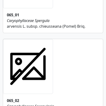
065_01
Caryophyllaceae
Spergula
arvensis L. subsp. chieusseana (Pomel) Briq.
065_02