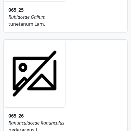
065_25
Rubiaceae
Galium
tunetanum Lam.
065_26
Ranunculaceae
Ranunculus
hederaceus L.