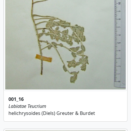
001_16
Labiatae
Teucrium
helichrysoides (Diels) Greuter & Burdet