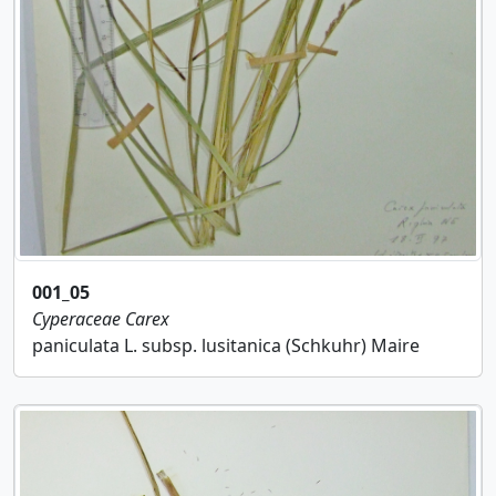
001_05
Cyperaceae
Carex
paniculata L. subsp. lusitanica (Schkuhr) Maire