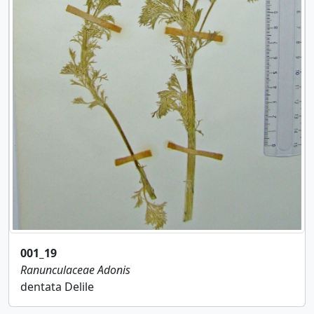
001_19
Ranunculaceae
Adonis
dentata Delile