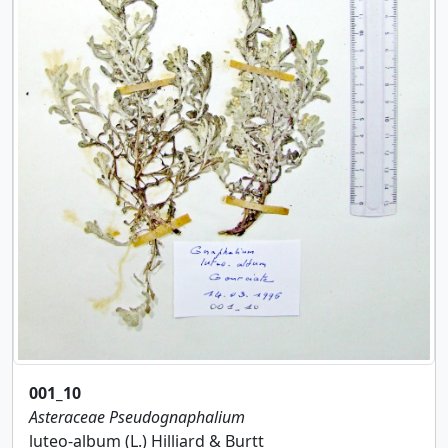
001_10
Asteraceae
Pseudognaphalium
luteo-album (L.) Hilliard & Burtt