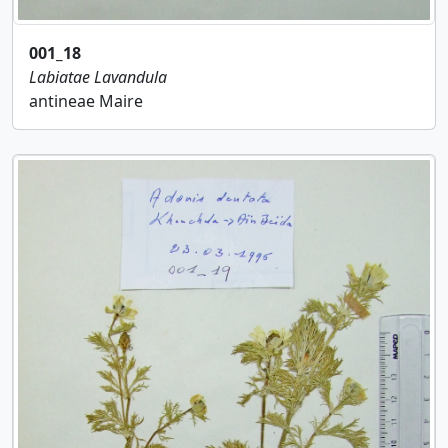
001_18
Labiatae
Lavandula
antineae Maire