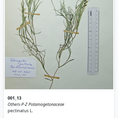
001_13
Others-P-Z
Potamogetonaceae
pectinatus L.