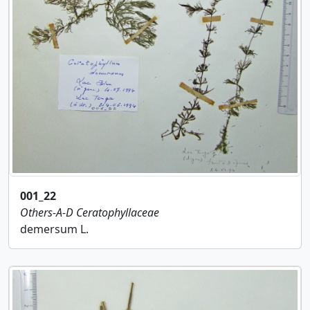
001_22
Others-A-D
Ceratophyllaceae
demersum L.