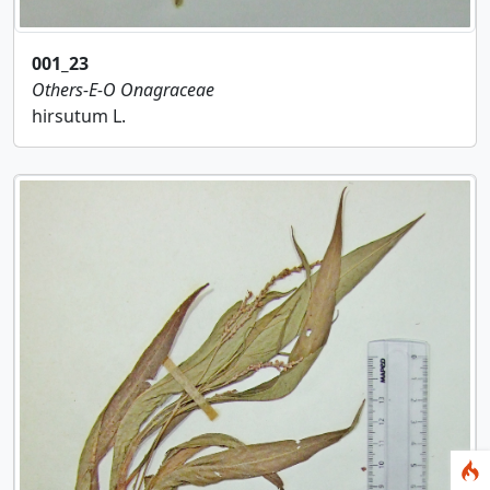
001_23
Others-E-O
Onagraceae
hirsutum L.