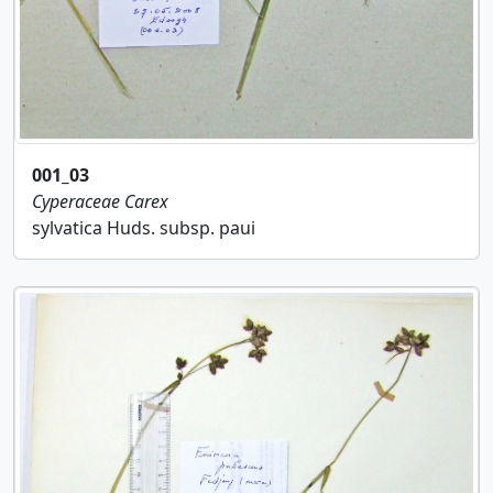
001_03
Cyperaceae
Carex
sylvatica Huds. subsp. paui