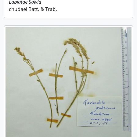
Labiatae
Salvia
chudaei Batt. & Trab.