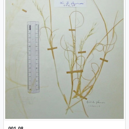
001_08