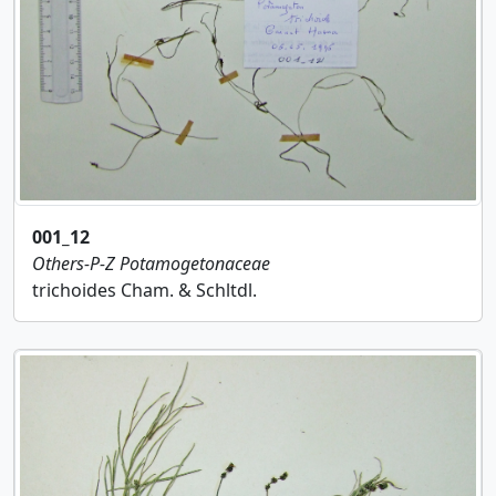
001_12
Others-P-Z
Potamogetonaceae
trichoides Cham. & Schltdl.