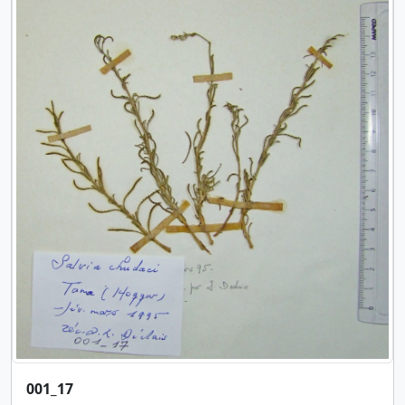
001_17