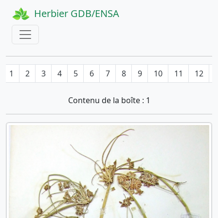
Herbier GDB/ENSA
1
2
3
4
5
6
7
8
9
10
11
12
Contenu de la boîte : 1