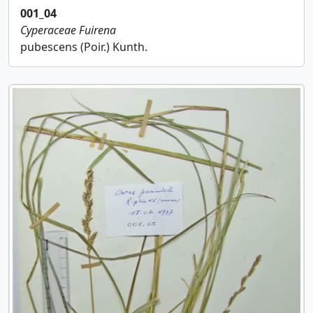
001_04
Cyperaceae
Fuirena
pubescens (Poir.) Kunth.