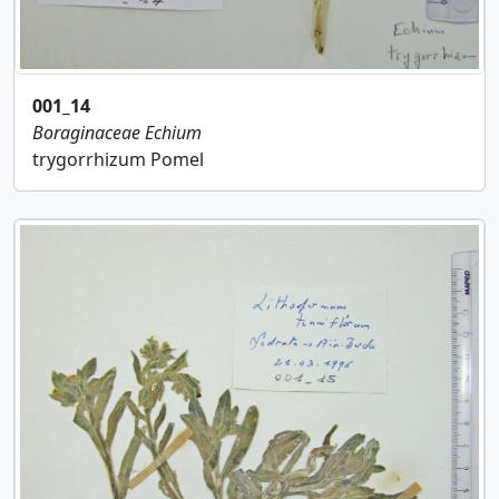
001_14
Boraginaceae
Echium
trygorrhizum Pomel