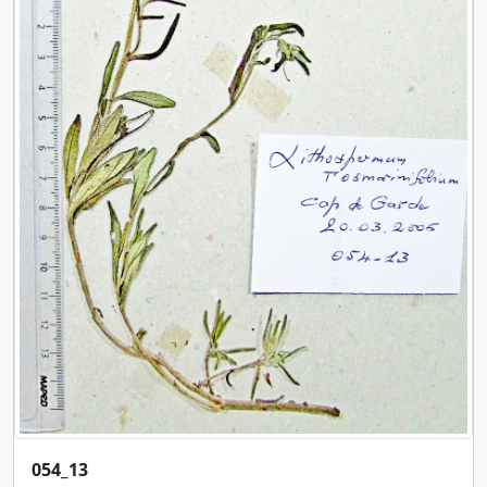
054_13