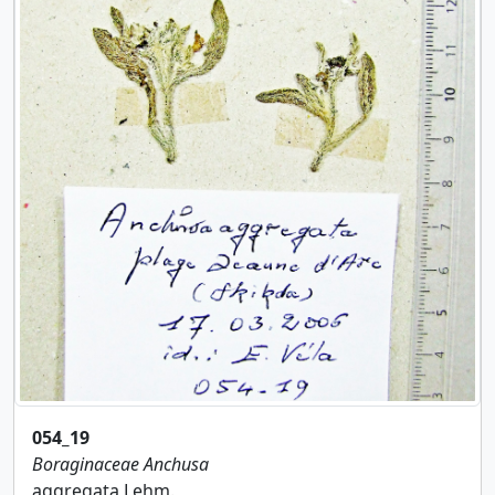
054_19
Boraginaceae
Anchusa
aggregata Lehm.