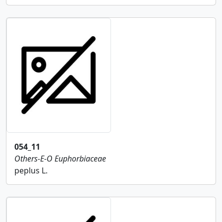
054_11
Others-E-O
Euphorbiaceae
peplus L.