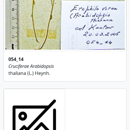
054_14
Cruciferae
Arabidopsis
thaliana (L.) Heynh.