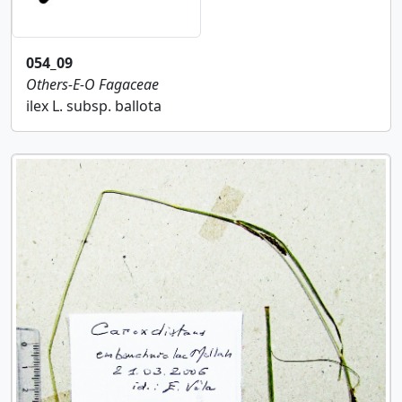
054_09
Others-E-O
Fagaceae
ilex L. subsp. ballota