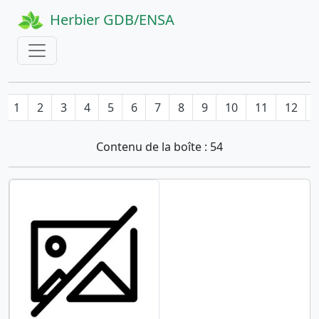
Herbier GDB/ENSA
1
2
3
4
5
6
7
8
9
10
11
12
Contenu de la boîte : 54