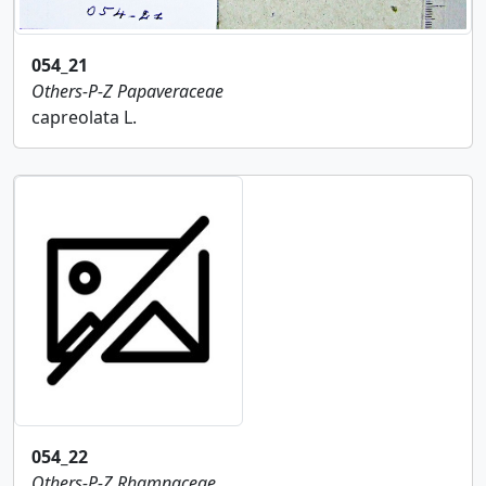
054_21
Others-P-Z
Papaveraceae
capreolata L.
054_22
Others-P-Z
Rhamnaceae