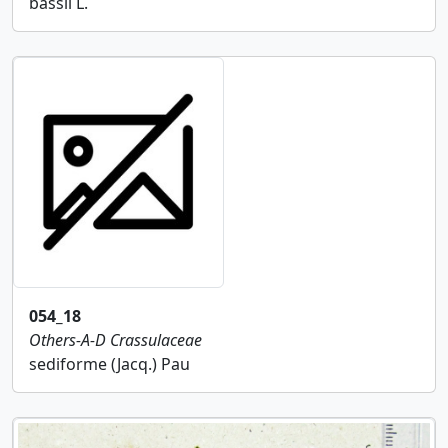
bassii L.
054_18
Others-A-D
Crassulaceae
sediforme (Jacq.) Pau