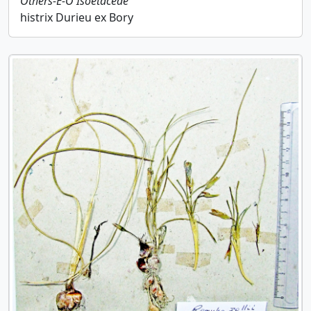
Others-E-O
Isoetaceae
histrix Durieu ex Bory