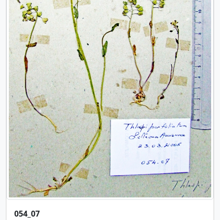
054_07