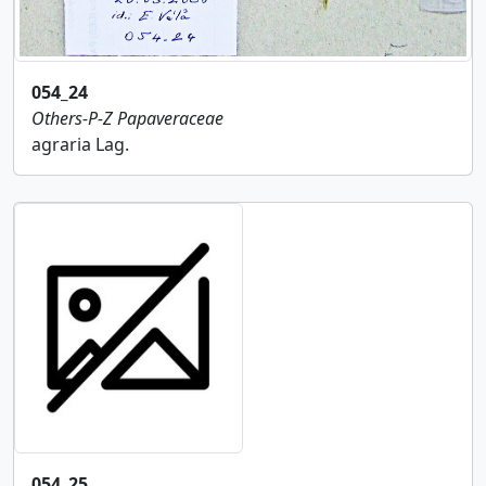
054_24
Others-P-Z
Papaveraceae
agraria Lag.
054_25