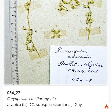
054_27
Caryophyllaceae
Paronychia
arabica (L.) DC. subsp. cossoniana J. Gay