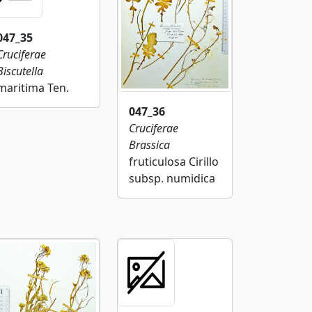
047_35
Cruciferae
Biscutella
maritima Ten.
047_36
Cruciferae
Brassica
fruticulosa Cirillo
subsp. numidica