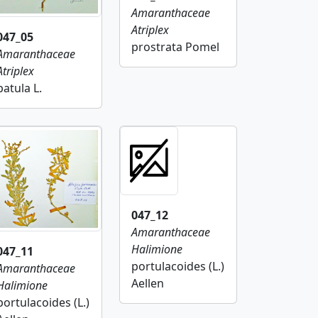
Amaranthaceae
Atriplex
047_05
prostrata Pomel
Amaranthaceae
Atriplex
patula L.
047_12
Amaranthaceae
Halimione
047_11
portulacoides (L.)
Amaranthaceae
Aellen
Halimione
portulacoides (L.)