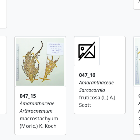
047_16
Amaranthaceae
Sarcocornia
047_15
fruticosa (L.) A.J.
Amaranthaceae
Scott
Arthrocnemum
macrostachyum
(Moric.) K. Koch