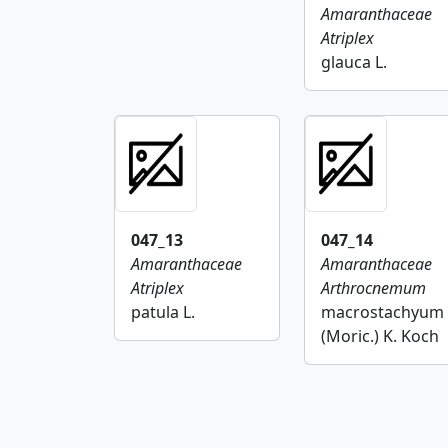
Amaranthaceae
Atriplex
glauca L.
047_13
047_14
Amaranthaceae
Amaranthaceae
Atriplex
Arthrocnemum
patula L.
macrostachyum
(Moric.) K. Koch