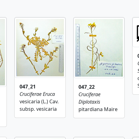
047_21
047_22
Cruciferae
Eruca
Cruciferae
vesicaria (L.) Cav.
Diplotaxis
subsp. vesicaria
pitardiana Maire