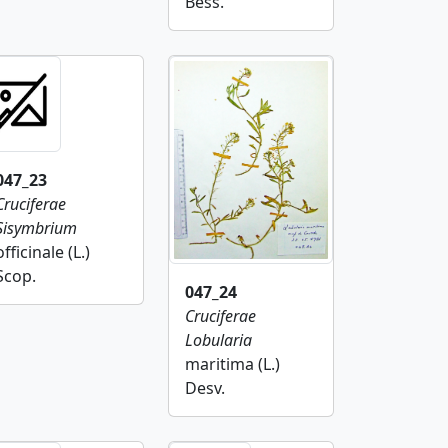
Bess.
047_23
Cruciferae
Sisymbrium
officinale (L.)
Scop.
047_24
Cruciferae
Lobularia
maritima (L.)
Desv.