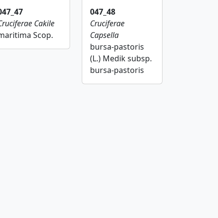
047_47
047_48
Cruciferae
Cakile
Cruciferae
maritima Scop.
Capsella
bursa-pastoris
(L.) Medik subsp.
bursa-pastoris