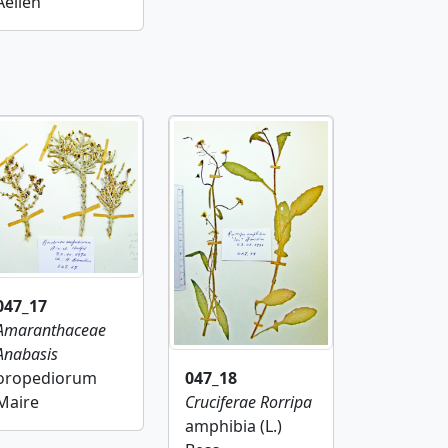
Aellen
047_17
Amaranthaceae
Anabasis
oropediorum
047_18
Maire
Cruciferae
Rorripa
amphibia (L.)