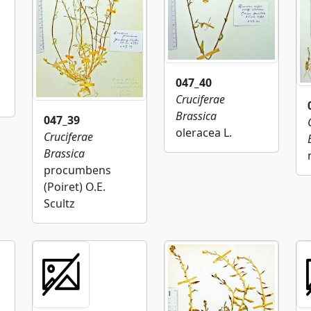
047_40
Cruciferae
Brassica
047_39
oleracea L.
Cruciferae
Brassica
procumbens
(Poiret) O.E.
Scultz