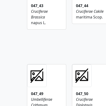
047_43
047_44
Cruciferae
Cruciferae
Cakile
Brassica
maritima Scop.
napus L.
047_49
047_50
Umbelliferae
Cruciferae
Crithmum
Diplotaxis