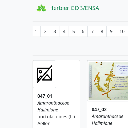
Herbier GDB/ENSA
1
2
3
4
5
6
7
8
9
10
047_01
Amaranthaceae
047_02
Halimione
Amaranthaceae
portulacoides (L.)
Halimione
Aellen