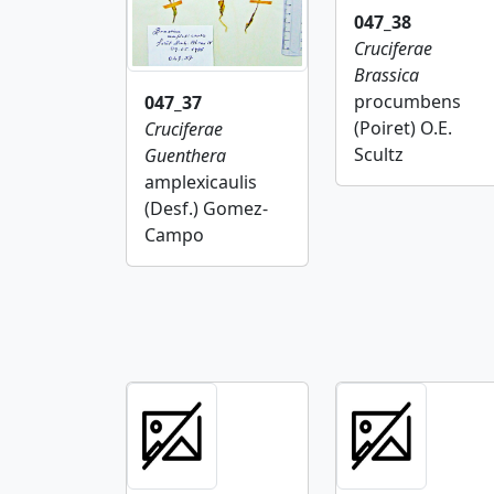
047_38
Cruciferae
Brassica
procumbens
047_37
(Poiret) O.E.
Cruciferae
Scultz
Guenthera
amplexicaulis
(Desf.) Gomez-
Campo