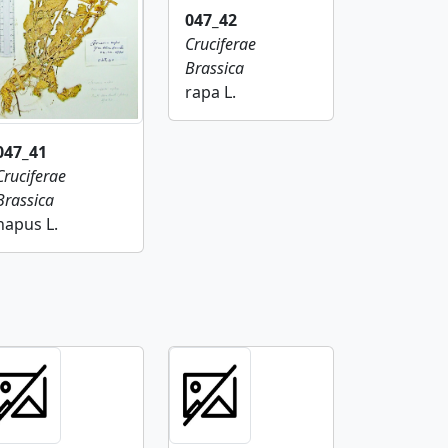
047_42
Cruciferae
Brassica
rapa L.
047_41
Cruciferae
Brassica
napus L.