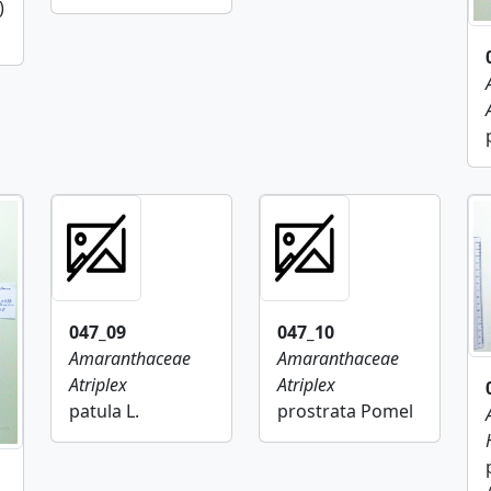
)
047_09
047_10
Amaranthaceae
Amaranthaceae
Atriplex
Atriplex
patula L.
prostrata Pomel