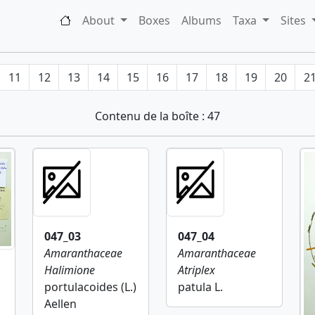
About
Boxes
Albums
Taxa
Sites
11
12
13
14
15
16
17
18
19
20
2
Contenu de la boîte : 47
047_03
047_04
Amaranthaceae
Amaranthaceae
Halimione
Atriplex
portulacoides (L.)
patula L.
Aellen