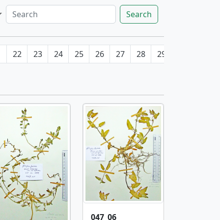
Search
1
22
23
24
25
26
27
28
29
30
31
047_06