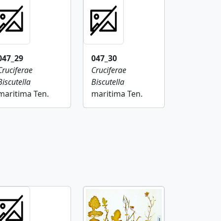
047_29
047_30
Cruciferae
Cruciferae
Biscutella
Biscutella
maritima Ten.
maritima Ten.