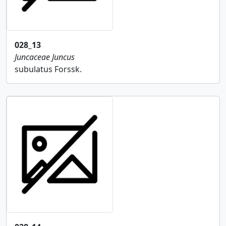
028_13
Juncaceae
Juncus
subulatus Forssk.