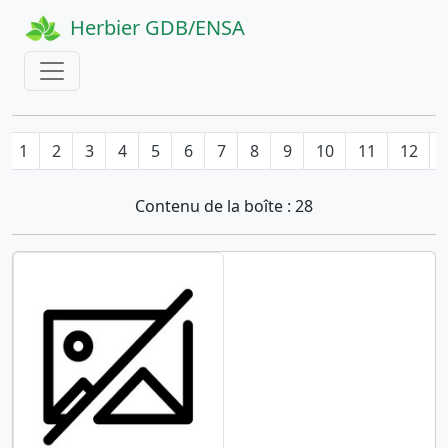
Herbier GDB/ENSA
1
2
3
4
5
6
7
8
9
10
11
12
Contenu de la boîte : 28