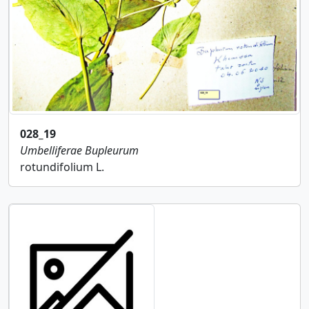
028_19
Umbelliferae
Bupleurum
rotundifolium L.