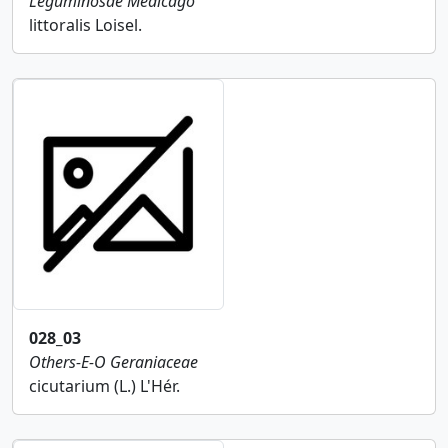
Leguminosae
Medicago
littoralis Loisel.
028_03
Others-E-O
Geraniaceae
cicutarium (L.) L'Hér.