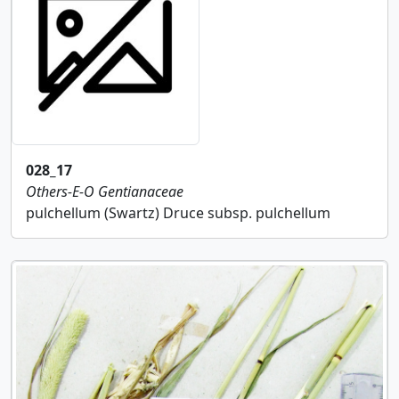
028_17
Others-E-O
Gentianaceae
pulchellum (Swartz) Druce subsp. pulchellum