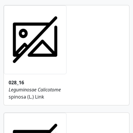
028_16
Leguminosae
Calicotome
spinosa (L.) Link