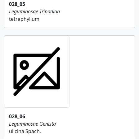
028_05
Leguminosae
Tripodion
tetraphyllum
028_06
Leguminosae
Genista
ulicina Spach.