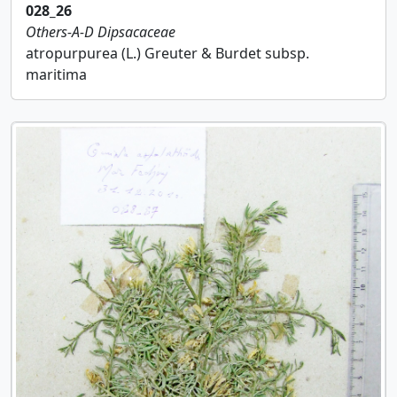
028_26
Others-A-D
Dipsacaceae
atropurpurea (L.) Greuter & Burdet subsp.
maritima