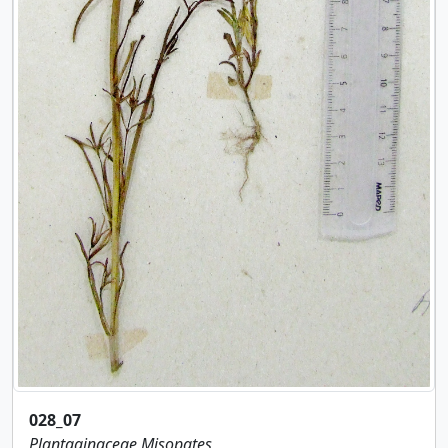
028_07
Plantaginaceae
Misopates