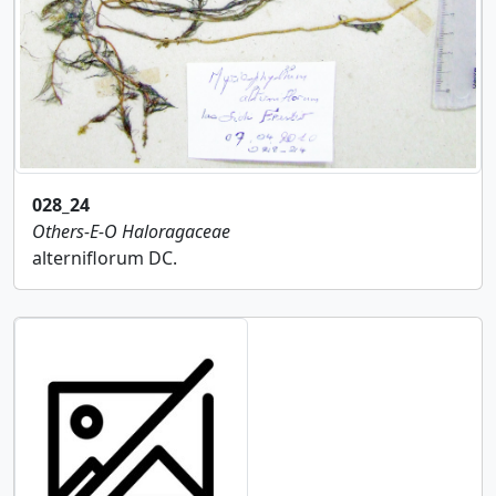
028_24
Others-E-O
Haloragaceae
alterniflorum DC.