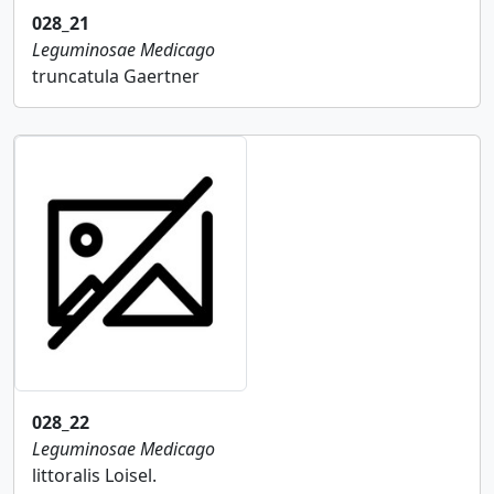
028_21
Leguminosae
Medicago
truncatula Gaertner
028_22
Leguminosae
Medicago
littoralis Loisel.