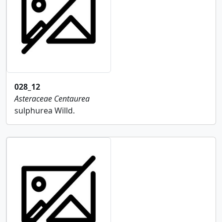
028_12
Asteraceae
Centaurea
sulphurea Willd.