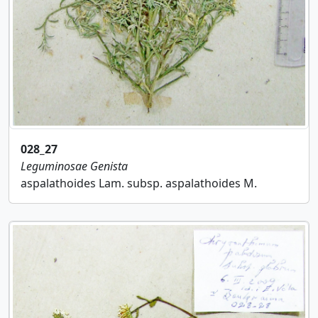
028_27
Leguminosae
Genista
aspalathoides Lam. subsp. aspalathoides M.