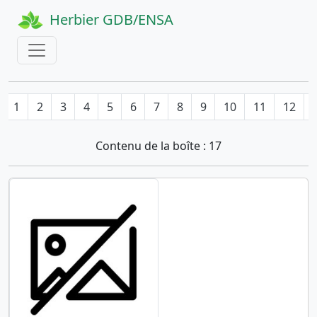
Herbier GDB/ENSA
1
2
3
4
5
6
7
8
9
10
11
12
Contenu de la boîte : 17