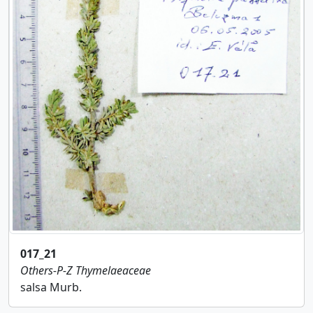
017_21
Others-P-Z
Thymelaeaceae
salsa Murb.