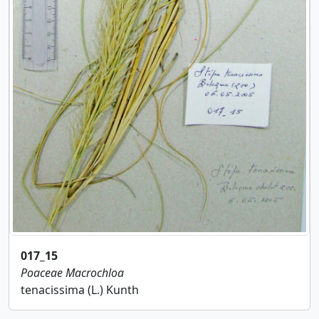
017_15
Poaceae
Macrochloa
tenacissima (L.) Kunth