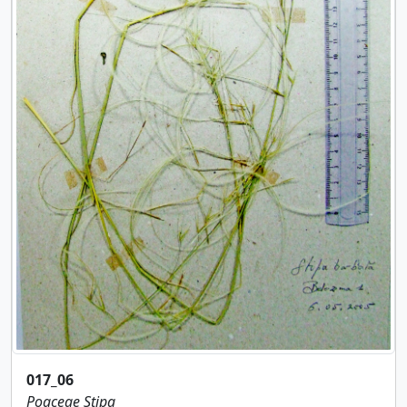
017_06
Poaceae
Stipa