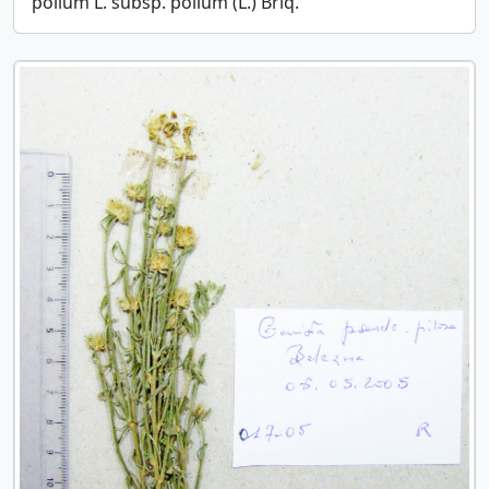
polium L. subsp. polium (L.) Briq.