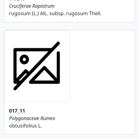
Cruciferae
Rapistrum
rugosum (L.) AlL. subsp. rugosum Thell.
017_11
Polygonaceae
Rumex
obtusifolius L.