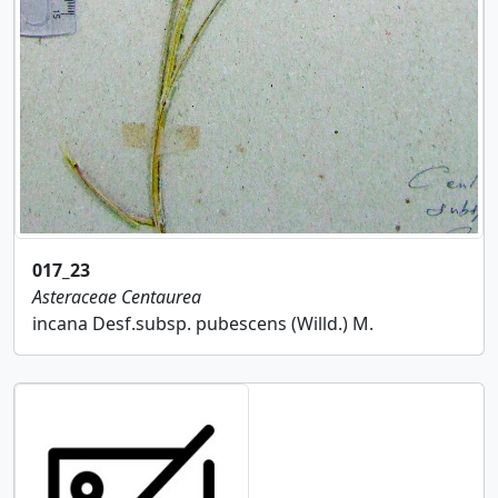
017_23
Asteraceae
Centaurea
incana Desf.subsp. pubescens (Willd.) M.