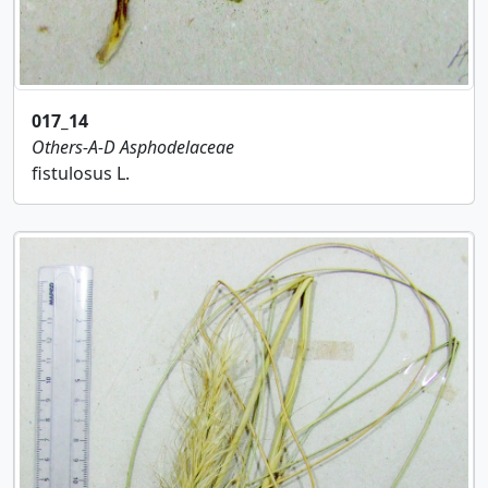
017_14
Others-A-D
Asphodelaceae
fistulosus L.