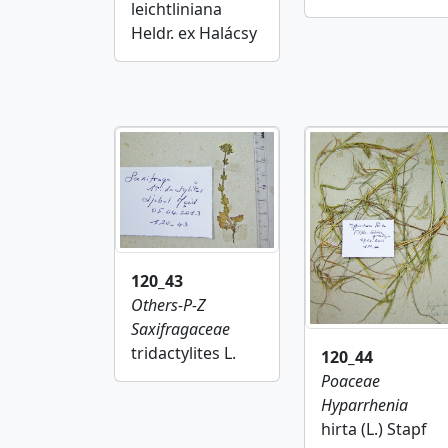
leichtliniana
Heldr. ex Halácsy
120_43
Others-P-Z
Saxifragaceae
tridactylites L.
120_44
Poaceae
Hyparrhenia
hirta (L.) Stapf