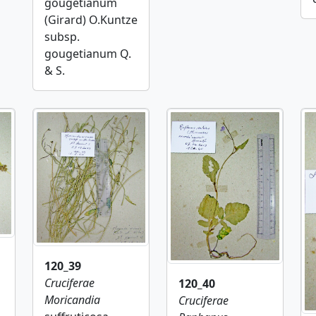
gougetianum
(Girard) O.Kuntze
subsp.
gougetianum Q.
& S.
120_39
Cruciferae
120_40
Moricandia
Cruciferae