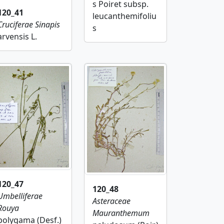
s Poiret subsp.
120_41
leucanthemifoliu
Cruciferae
Sinapis
s
arvensis L.
120_47
120_48
Umbelliferae
Asteraceae
Rouya
Mauranthemum
polygama (Desf.)