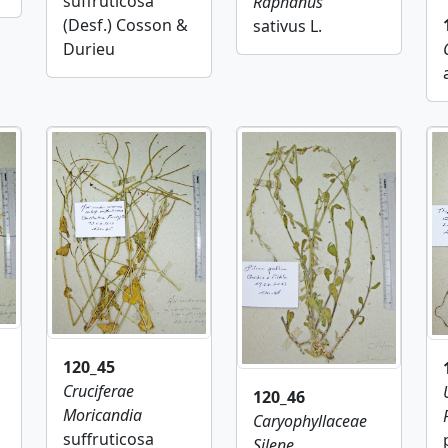
suffruticosa
Raphanus
(Desf.) Cosson &
sativus L.
Durieu
120_45
Cruciferae
120_46
Moricandia
Caryophyllaceae
suffruticosa
Silene