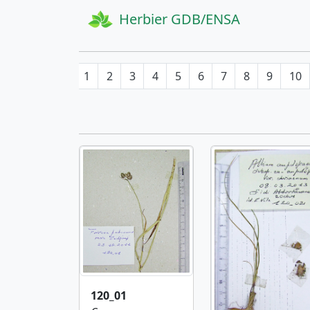
Herbier GDB/ENSA
1
2
3
4
5
6
7
8
9
10
120_01