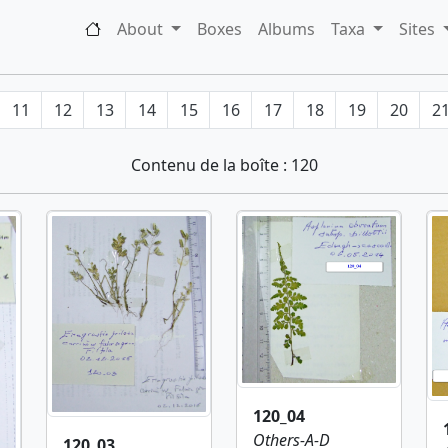
About
Boxes
Albums
Taxa
Sites
11
12
13
14
15
16
17
18
19
20
2
Contenu de la boîte : 120
120_04
Others-A-D
120_03