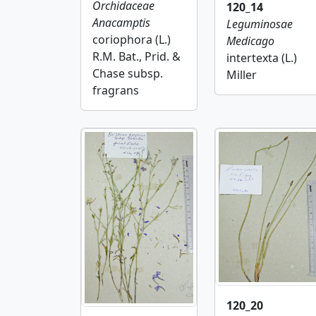
Orchidaceae
120_14
Anacamptis
Leguminosae
coriophora (L.)
Medicago
R.M. Bat., Prid. &
intertexta (L.)
Chase subsp.
Miller
fragrans
120_20