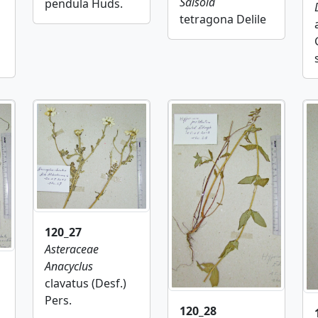
Salsola
pendula Huds.
tetragona Delile
120_27
Asteraceae
Anacyclus
clavatus (Desf.)
Pers.
120_28