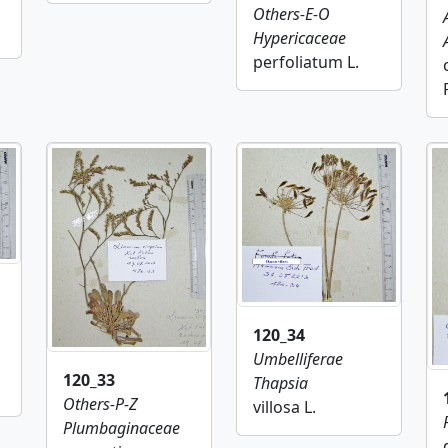
Others-E-O
Hypericaceae
perfoliatum L.
120_34
Umbelliferae
120_33
Thapsia
Others-P-Z
villosa L.
Plumbaginaceae