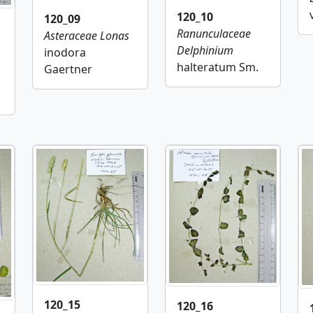
120_10
120_09
Ranunculaceae
Asteraceae
Lonas
Delphinium
inodora
halteratum Sm.
Gaertner
120_15
120_16