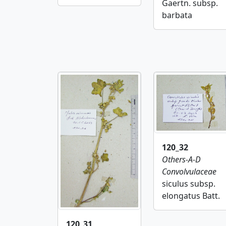
Gaertn. subsp.
barbata
120_32
Others-A-D
Convolvulaceae
siculus subsp.
elongatus Batt.
120_31