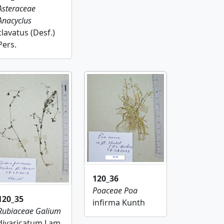
Asteraceae
Anacyclus
clavatus (Desf.)
Pers.
120_36
Poaceae
Poa
120_35
infirma Kunth
Rubiaceae
Galium
divaricatum Lam.