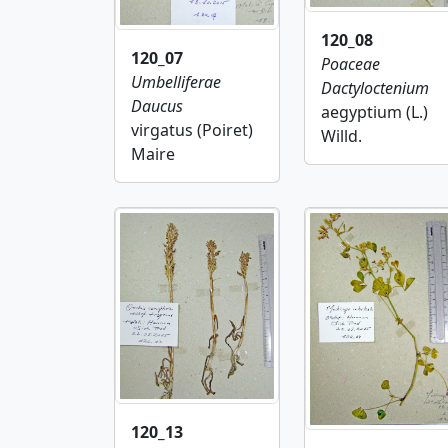
120_08
120_07
Poaceae
Umbelliferae
Dactyloctenium
Daucus
aegyptium (L.)
virgatus (Poiret)
Willd.
Maire
120_13