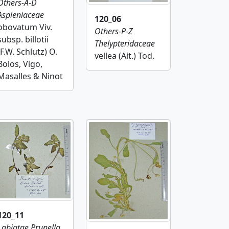
Others-A-D
Aspleniaceae
120_06
obovatum Viv.
Others-P-Z
subsp. billotii
Thelypteridaceae
(F.W. Schlutz) O.
vellea (Ait.) Tod.
Bolos, Vigo,
Masalles & Ninot
120_11
Labiatae
Prunella