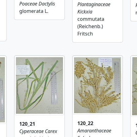
Poaceae
Dactylis
Plantaginaceae
glomerata L.
Kickxia
commutata
(Reichenb.)
Fritsch
120_22
120_21
Amaranthaceae
Cyperaceae
Carex