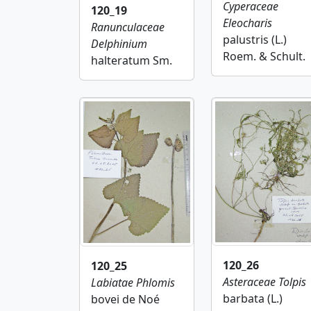
Cyperaceae
120_19
Eleocharis
Ranunculaceae
palustris (L.)
Delphinium
Roem. & Schult.
halteratum Sm.
120_26
120_25
Asteraceae
Tolpis
Labiatae
Phlomis
barbata (L.)
bovei de Noé