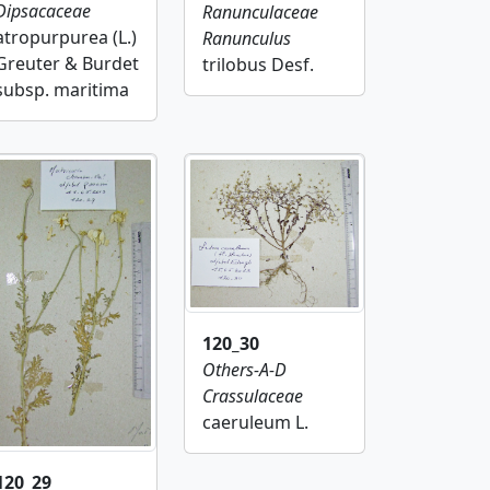
Dipsacaceae
Ranunculaceae
atropurpurea (L.)
Ranunculus
Greuter & Burdet
trilobus Desf.
subsp. maritima
120_30
Others-A-D
Crassulaceae
caeruleum L.
120_29