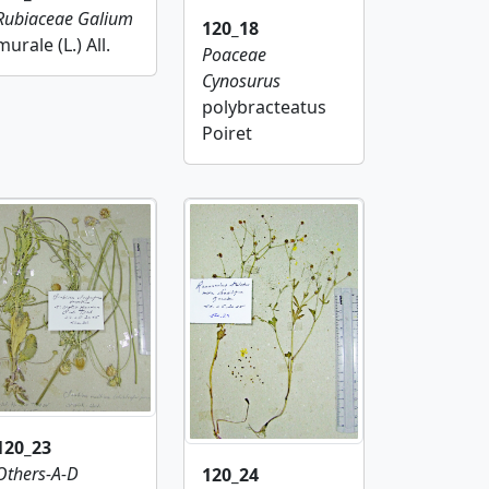
Rubiaceae
Galium
120_18
murale (L.) All.
Poaceae
Cynosurus
polybracteatus
Poiret
120_23
Others-A-D
120_24