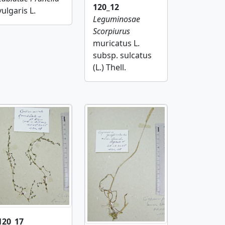
120_12
vulgaris L.
Leguminosae
Scorpiurus
muricatus L.
subsp. sulcatus
(L.) Thell.
120_17