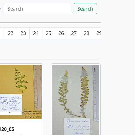
Search
1
22
23
24
25
26
27
28
29
30
31
120_05