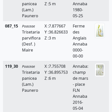
panicea
Z :5 m
Annaba
Briza
(Lam.)
1980-
Bromus
Paunero
05-25
Catapodium
087_15
X :7.877667
Ferme
Poaceae
Trisetaria
Y :36.826633
des
Crypsis
parviflora
Z :3 m
Anglais
(Desf. )
Annaba
Cutandia
Maire
0000-
Cynodon
00-00
Cynosurus
119_30
X :7.755708
Annaba:
Poaceae
Trisetaria
Y :36.895753
champ
Dactylis
panicea
Z :6 m
de mars
(Lam.)
- place
Dactyloctenium
Paunero
FLN
Annaba
Danthonia
2016-
Digitaria
05-04