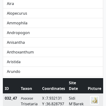
Aira
Alopecurus
Ammophila
Andropogon
Anisantha
Anthoxanthum
Aristida
Arundo
Avena
Site
ID
Taxon
Coordinates
Date
Picture
Avenula
032_47
X :7.932131
Sidi
Poaceae
Brachypodium
Trisetaria
Y :36.828797
M'Barek